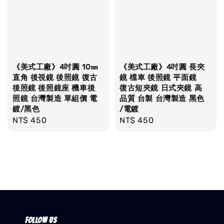
《美式工廠》4吋圓 10㎜
《美式工廠》4吋圓 長夾
直角 後視鏡 後照鏡 復古
鏡 檔車 後照鏡 平面鏡
後照鏡 後照鏡座 機車後
復古短夾鏡 日式夾鏡 高
照鏡 台灣製造 單組價 電
品質 台製 台灣製造 黑色
鍍/黑色
/電鍍
Regular
NT$ 450
Regular
NT$ 450
price
price
Follow us