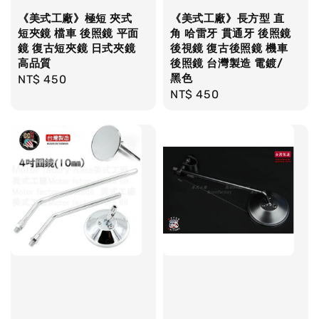
《美式工廠》極短 夾式
《美式工廠》長方型 直
短夾鏡 檔車 後照鏡 平面
角 哈雷牙 貫通牙 後照鏡
鏡 復古短夾鏡 日式夾鏡
後視鏡 復古後照鏡 機車
高品質
後照鏡 台灣製造 電鍍/
黑色
Regular
NT$ 450
Regular
NT$ 450
price
price