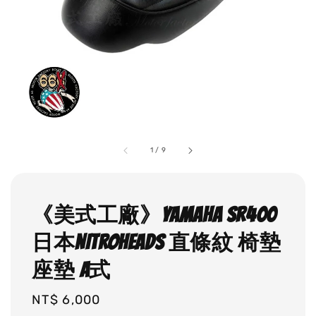
1
/
9
《美式工廠》YAMAHA SR400
日本NITROHEADS 直條紋 椅墊
座墊 A式
Regular
NT$ 6,000