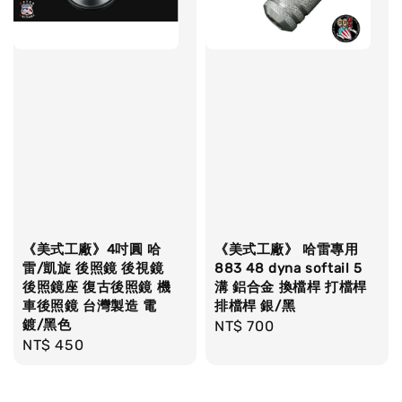
《美式工廠》4吋圓 哈
《美式工廠》 哈雷專用
雷/凱旋 後照鏡 後視鏡
883 48 dyna softail 5
後照鏡座 復古後照鏡 機
溝 鋁合金 換檔桿 打檔桿
車後照鏡 台灣製造 電
排檔桿 銀/黑
鍍/黑色
Regular
NT$ 700
Regular
NT$ 450
price
price