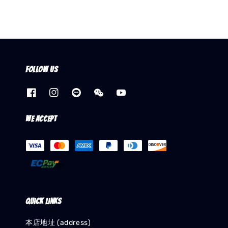
Follow us
We accept
Quick links
本店地址 (address)