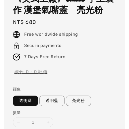
作 漢堡氣嘴蓋 亮光粉
Regular
NT$ 680
price
Free worldwide shipping
Secure payments
7 Days Free Return
總分:
0
-
0
評價
顔色
透明緑
透明藍
亮光粉
數量