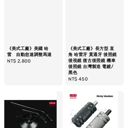
《美式工廠》美國 哈
《美式工廠》長方型 直
雷 自動怠速調整馬達
角 哈雷牙 貫通牙 後照鏡
後視鏡 復古後照鏡 機車
Regular
NT$ 2,800
後照鏡 台灣製造 電鍍/
price
黑色
Regular
NT$ 450
price