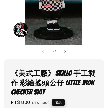
1
/
9
《美式工廠》SKILLO 手工製
作 彩繪搖頭公仔 Little Jhon
Checker Shit
Sale
NT$ 800
Regular
優惠
NT$ 1,000