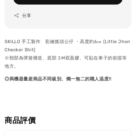
分享
SKILLO 手工製作 彩繪搖頭公仔 ・高度約6㎝ (Little Jhon
Checker Shit)
※頸部為彈簧構造、底部３M双面膠、可貼在車子的前擋等
地方。
◎與機器量産商品不同級別、獨一無二的職人温度‼
商品評價