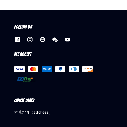
Follow us
We accept
Quick links
本店地址 (address)