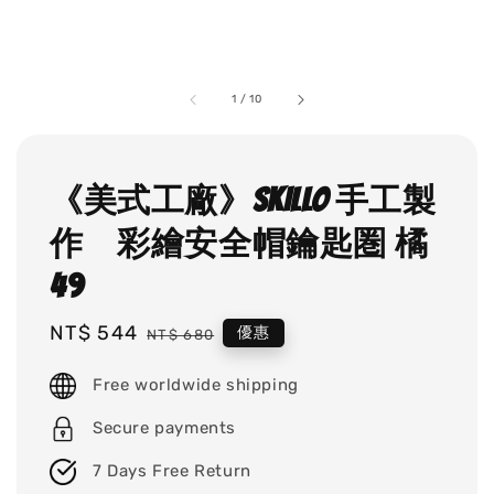
1
/
10
《美式工廠》SKILLO 手工製
作 彩繪安全帽鑰匙圏 橘
49
Sale
NT$ 544
Regular
優惠
NT$ 680
price
price
Free worldwide shipping
Secure payments
7 Days Free Return