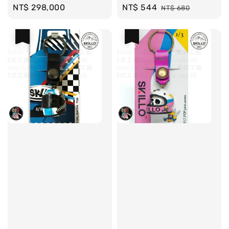
Regular
NT$ 298,000
Sale
NT$ 544
Regular
NT$ 680
price
price
price
優惠
優惠