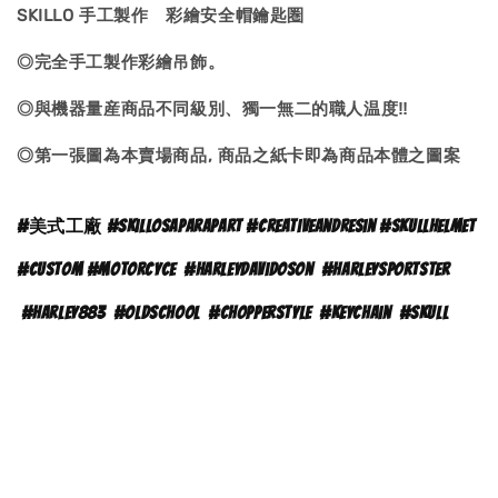
SKILLO 手工製作 彩繪安全帽鑰匙圏
◎完全手工製作彩繪吊飾。
◎與機器量産商品不同級別、獨一無二的職人温度‼
◎第一張圖為本賣場商品, 商品之紙卡即為商品本體之
圖案
#
美式工廠 #skillosaparapart #creativeandresin #skullhelmet
#custom #motorcyce
#
harleydavidoson
#harleysportster
#harley883
#oldschool
#chopperstyle
#keychain
#skull