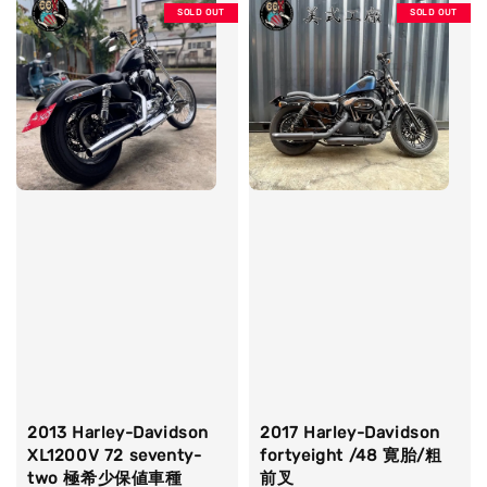
SOLD OUT
SOLD OUT
2013 Harley-Davidson
2017 Harley-Davidson
XL1200V 72 seventy-
fortyeight /48 寛胎/粗
two 極希少保値車種
前叉