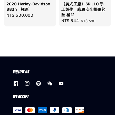
2020 Harley-Davidson
《美式工廠》SKILLO 手
883n 極新
工製作 彩繪安全帽鑰匙
圏 橘12
Regular
NT$ 500,000
Sale
NT$ 544
Regular
price
NT$ 680
price
price
Follow us
We accept