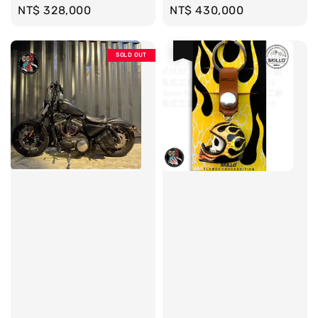
Regular
NT$ 328,000
Regular
NT$ 430,000
price
price
優惠
SOLD OUT