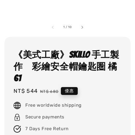
1
/
10
《美式工廠》SKILLO 手工製
作 彩繪安全帽鑰匙圏 橘
61
Sale
NT$ 544
Regular
優惠
NT$ 680
price
price
Free worldwide shipping
Secure payments
7 Days Free Return