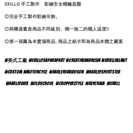
SKILLO 手工製作 彩繪安全帽鑰匙圏
◎完全手工製作彩繪吊飾。
◎與機器量産商品不同級別、獨一無二的職人温度‼
◎第一張圖為本賣場商品, 商品之紙卡即為商品本體之
圖案
#
美式工廠 #skillosaparapart #creativeandresin #skullhelmet
#custom #motorcyce
#
harleydavidoson
#harleysportster
#harley883
#oldschool
#chopperstyle
#keychain
#skull