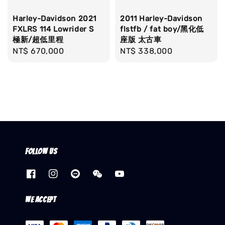
Harley-Davidson 2021
2011 Harley-Davidson
FXLRS 114 Lowrider S
flstfb / fat boy/黑化低
極新/超低里程
座版 太古車
Regular
NT$ 670,000
Regular
NT$ 338,000
price
price
Follow us
We accept