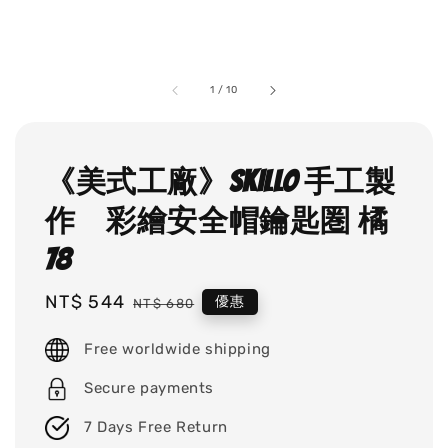
1
/
10
《美式工廠》SKILLO 手工製
作 彩繪安全帽鑰匙圏 橘
78
Sale
NT$ 544
Regular
優惠
NT$ 680
price
price
Free worldwide shipping
Secure payments
7 Days Free Return