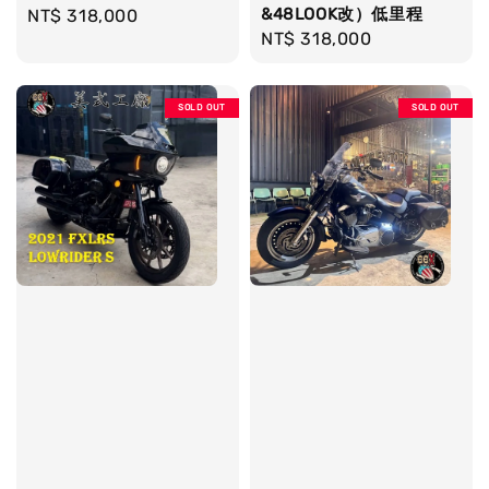
&48LOOK改）低里程
Regular
NT$ 318,000
Regular
NT$ 318,000
price
price
SOLD OUT
SOLD OUT