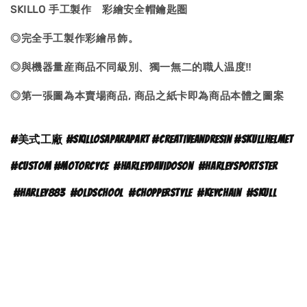
SKILLO 手工製作 彩繪安全帽鑰匙圏
◎完全手工製作彩繪吊飾。
◎與機器量産商品不同級別、獨一無二的職人温度‼
◎第一張圖為本賣場商品, 商品之紙卡即為商品本體之
圖案
#
美式工廠 #skillosaparapart #creativeandresin #skullhelmet
#custom #motorcyce
#
harleydavidoson
#harleysportster
#harley883
#oldschool
#chopperstyle
#keychain
#skull