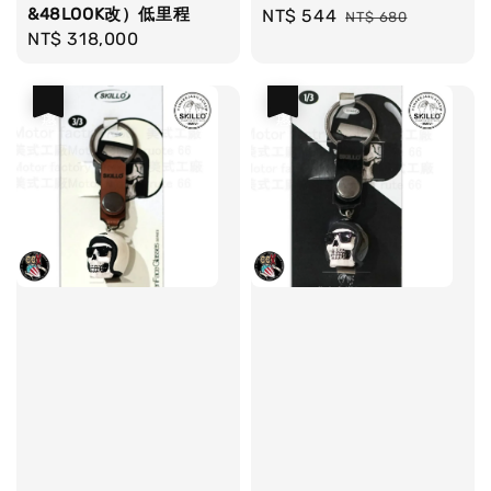
&48LOOK改）低里程
Sale
NT$ 544
Regular
NT$ 680
Regular
NT$ 318,000
price
price
price
優惠
優惠