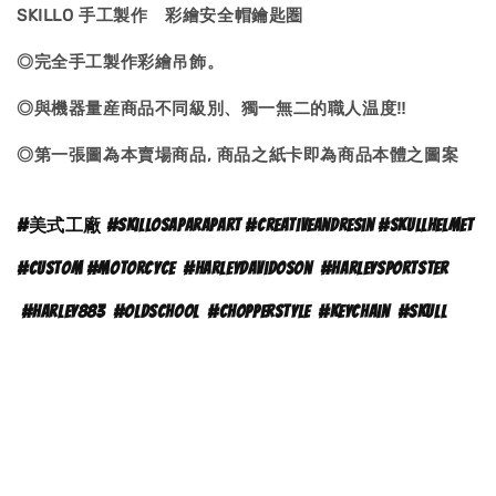
SKILLO 手工製作 彩繪安全帽鑰匙圏
◎完全手工製作彩繪吊飾。
◎與機器量産商品不同級別、獨一無二的職人温度‼
◎第一張圖為本賣場商品, 商品之紙卡即為商品本體之
圖案
#
美式工廠 #skillosaparapart #creativeandresin #skullhelmet
#custom #motorcyce
#
harleydavidoson
#harleysportster
#harley883
#oldschool
#chopperstyle
#keychain
#skull