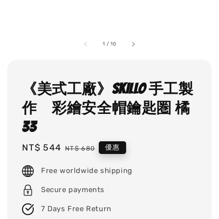
1
/
10
《美式工廠》SKILLO 手工製
作 彩繪安全帽鑰匙圏 橘
33
Sale
NT$ 544
Regular
優惠
NT$ 680
price
price
Free worldwide shipping
Secure payments
7 Days Free Return