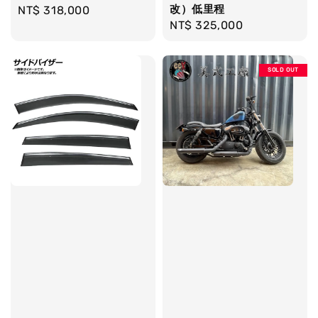
改）低里程
Regular
NT$ 318,000
Regular
NT$ 325,000
price
price
SOLD OUT