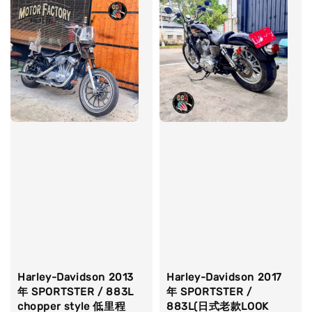
Harley-Davidson 2013
Harley-Davidson 2017
年 SPORTSTER / 883L
年 SPORTSTER /
chopper style 低里程
883L(日式老款LOOK