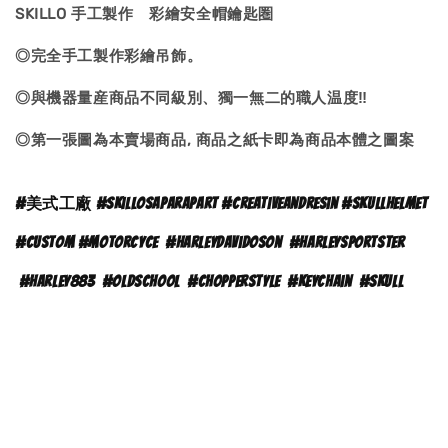
SKILLO 手工製作 彩繪安全帽鑰匙圏
◎完全手工製作彩繪吊飾。
◎與機器量産商品不同級別、獨一無二的職人温度‼
◎第一張圖為本賣場商品, 商品之紙卡即為商品本體之
圖案
#
美式工廠 #skillosaparapart #creativeandresin #skullhelmet
#custom #motorcyce
#
harleydavidoson
#harleysportster
#harley883
#oldschool
#chopperstyle
#keychain
#skull