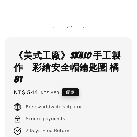
1
/
10
《美式工廠》SKILLO 手工製
作 彩繪安全帽鑰匙圏 橘
81
Sale
NT$ 544
Regular
優惠
NT$ 680
price
price
Free worldwide shipping
Secure payments
7 Days Free Return