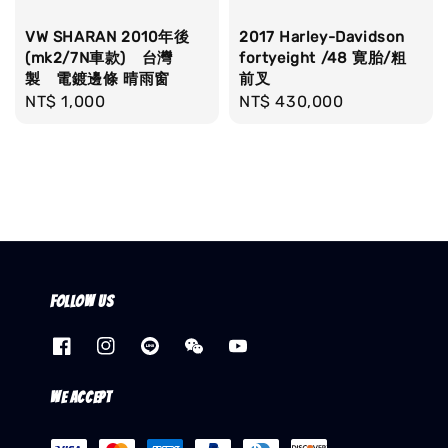
VW SHARAN 2010年後
2017 Harley-Davidson
(mk2/7N車款) 台灣
fortyeight /48 寛胎/粗
製 電鍍邊條 晴雨窗
前叉
Regular
NT$ 1,000
Regular
NT$ 430,000
price
price
Follow us
We accept