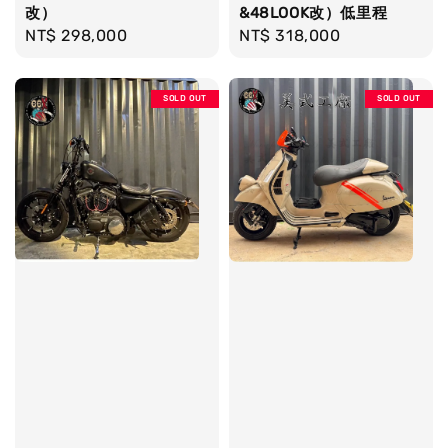
改）
&48LOOK改）低里程
Regular
NT$ 298,000
Regular
NT$ 318,000
price
price
SOLD OUT
SOLD OUT