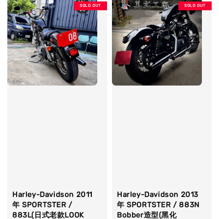
SOLD OUT
SOLD OUT
Harley-Davidson 2011
Harley-Davidson 2013
年 SPORTSTER /
年 SPORTSTER / 883N
883L(日式老款LOOK
Bobber造型(黑化