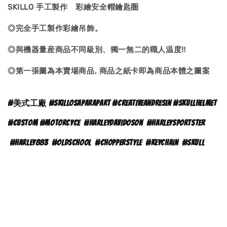
SKILLO 手工製作 彩繪安全帽鑰匙圏
◎完全手工製作彩繪吊飾。
◎與機器量産商品不同級別、獨一無二的職人温度‼
◎第一張圖為本賣場商品, 商品之紙卡即為商品本體之
圖案
#
美式工廠 #skillosaparapart #creativeandresin #skullhelmet
#custom #motorcyce
#
harleydavidoson
#harleysportster
#harley883
#oldschool
#chopperstyle
#keychain
#skull