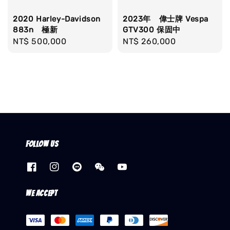
2020 Harley-Davidson
2023年 偉士牌 Vespa
883n 極新
GTV300 保固中
Regular
NT$ 500,000
Regular
NT$ 260,000
price
price
Follow us
We accept