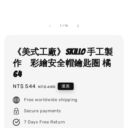
1
/
10
《美式工廠》SKILLO 手工製
作 彩繪安全帽鑰匙圏 橘
64
Sale
NT$ 544
Regular
優惠
NT$ 680
price
price
Free worldwide shipping
Secure payments
7 Days Free Return