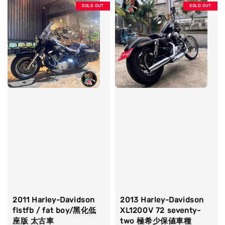
SOLD OUT
SOLD OUT
2011 Harley-Davidson
2013 Harley-Davidson
flstfb / fat boy/黑化低
XL1200V 72 seventy-
座版 太古車
two 極希少保値車種