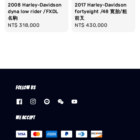
2008 Harley-Davidson
2017 Harley-Davidson
dyna low rider /FXDL
fortyeight /48 寛胎/粗
名駒
前叉
Regular
NT$ 318,000
Regular
NT$ 430,000
price
price
Follow us
We accept