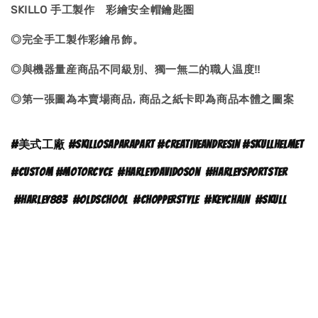
SKILLO 手工製作 彩繪安全帽鑰匙圏
◎完全手工製作彩繪吊飾。
◎與機器量産商品不同級別、獨一無二的職人温度‼
◎第一張圖為本賣場商品, 商品之紙卡即為商品本體之
圖案
#
美式工廠 #skillosaparapart #creativeandresin #skullhelmet
#custom #motorcyce
#
harleydavidoson
#harleysportster
#harley883
#oldschool
#chopperstyle
#keychain
#skull