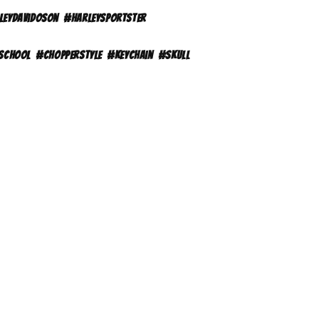
leydavidoson
#harleysportster
school
#chopperstyle
#keychain
#skull