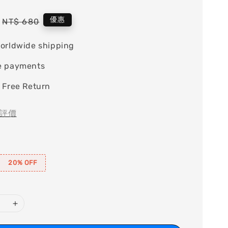
Regular
優惠
NT$ 680
price
orldwide shipping
e payments
 Free Return
評價
20% OFF