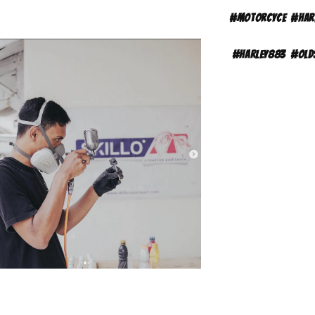
#motorcyce
#
har
#harley883
#old