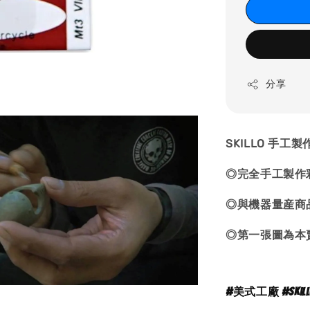
分享
SKILLO 手
◎完全手工製
◎與機器量産商
◎第一張圖為本
#
美式工廠 #skillosa