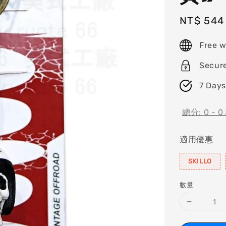
Sale
NT$ 544
price
Free w
Secur
7 Days
總分:
0
-
0
適用優惠
SKILLO
數量