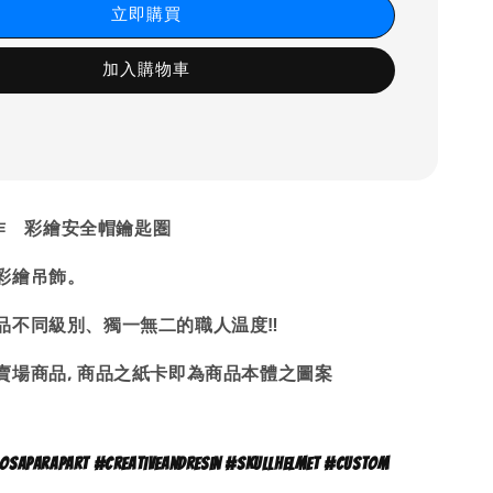
立即購買
加入購物車
工製作 彩繪安全帽鑰匙圏
作彩繪吊飾。
品不同級別、獨一無二的職人温度‼
賣場商品, 商品之紙卡即為商品本體之
圖案
parapart #creativeandresin #skullhelmet #custom