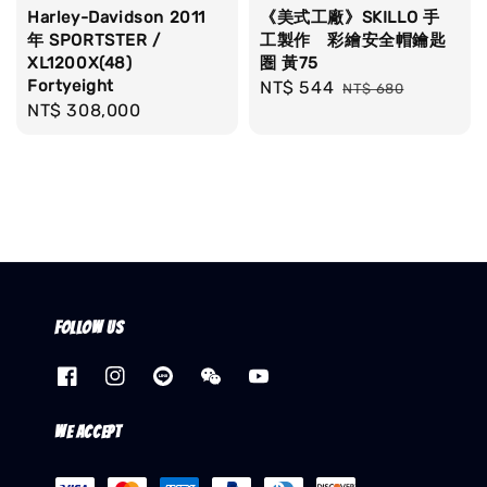
Harley-Davidson 2011
《美式工廠》SKILLO 手
年 SPORTSTER /
工製作 彩繪安全帽鑰匙
XL1200X(48)
圏 黃75
Fortyeight
Sale
NT$ 544
Regular
NT$ 680
Regular
NT$ 308,000
price
price
price
Follow us
We accept