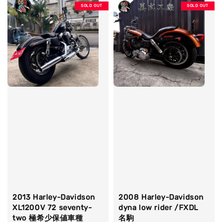
SOLD OUT
SOLD OUT
2013 Harley-Davidson
2008 Harley-Davidson
XL1200V 72 seventy-
dyna low rider /FXDL
two 極希少保値車種
名駒