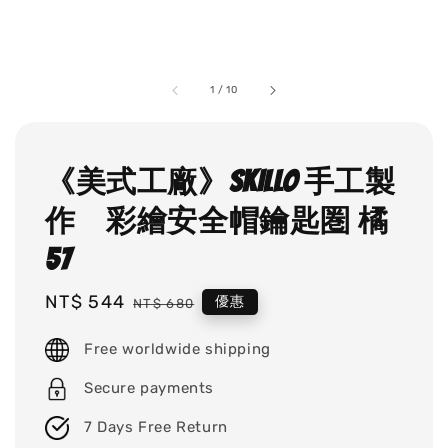
1
/
10
《美式工廠》SKILLO 手工製
作 彩繪安全帽鑰匙圏 橘
57
Sale
NT$ 544
Regular
優惠
NT$ 680
price
price
Free worldwide shipping
Secure payments
7 Days Free Return