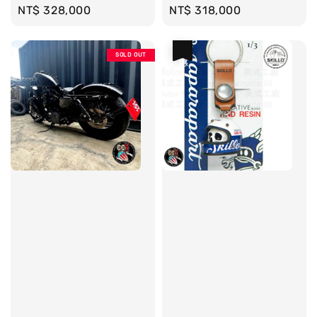
Regular
NT$ 328,000
Regular
NT$ 318,000
price
price
優惠
SOLD OUT