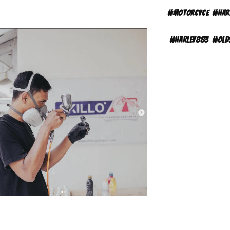
#motorcyce
#
har
#harley883
#old