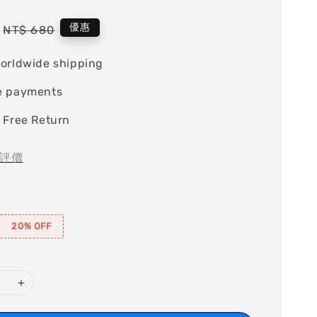
Regular
優惠
NT$ 680
price
orldwide shipping
e payments
 Free Return
評價
20% OFF