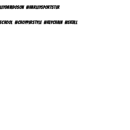
leydavidoson
#harleysportster
school
#chopperstyle
#keychain
#skull