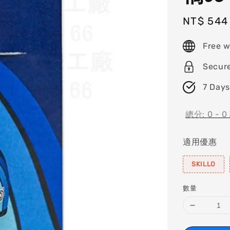
Sale
NT$ 544
price
Free w
Secur
7 Days
總分:
0
-
0
適用優惠
SKILLO
數量