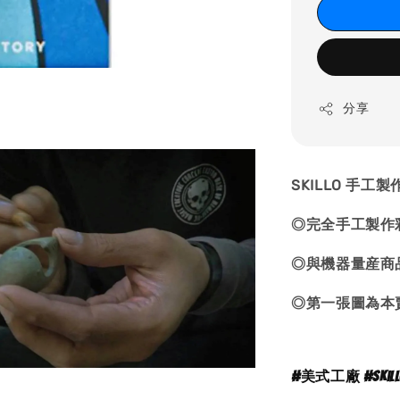
分享
SKILLO 手
◎完全手工製
◎與機器量産商
◎第一張圖為本
#
美式工廠 #skillosa