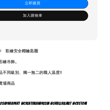
立即購買
加入購物車
工製作 彩繪安全帽鑰匙圏
作彩繪吊飾。
品不同級別、獨一無二的職人温度‼
賣場商品
parapart #creativeandresin #skullhelmet #custom