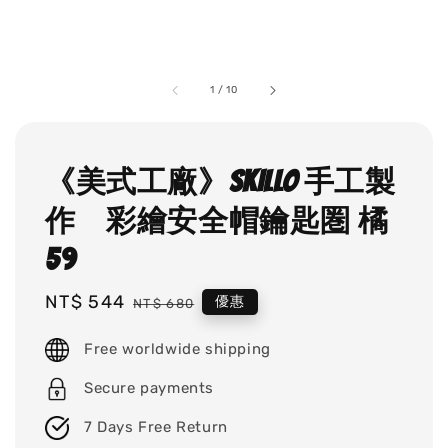
1
/
10
《美式工廠》SKILLO 手工製
作 彩繪安全帽鑰匙圏 橘
59
Sale
NT$ 544
Regular
優惠
NT$ 680
price
price
Free worldwide shipping
Secure payments
7 Days Free Return