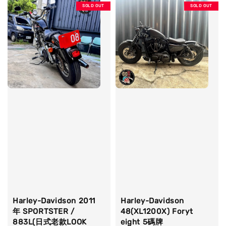
SOLD OUT
SOLD OUT
Harley-Davidson 2011
Harley-Davidson
年 SPORTSTER /
48(XL1200X) Foryt
883L(日式老款LOOK
eight 5碼牌