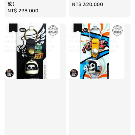
改）
Regular
NT$ 320,000
Regular
NT$ 298,000
price
price
優惠
優惠