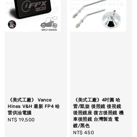
《美式工廠》 Vance
《美式工廠》4吋圓 哈
Hines V&H 最新 FP4 哈
雷/凱旋 後照鏡 後視鏡
雷供油電腦
後照鏡座 復古後照鏡 機
車後照鏡 台灣製造 電
Regular
NT$ 19,500
鍍/黑色
price
Regular
NT$ 450