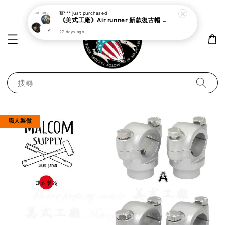
蔡***
just purchased
《美式工廠》Air runner 新款復古帽 cafe racer
27 days ago
搜尋
職人製做