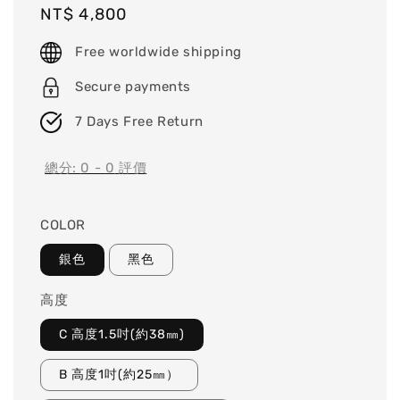
Regular
NT$ 4,800
price
Free worldwide shipping
Secure payments
7 Days Free Return
總分:
0
-
0
評價
COLOR
銀色
黑色
高度
C 高度1.5吋(約38㎜)
B 高度1吋(約25㎜）