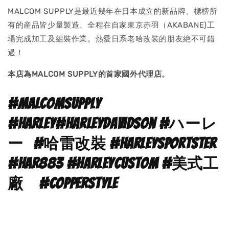
MALCOM SUPPLY是最近幾年在日本成立的新品牌、標榜所
有的産品皆少量製造、全程在自家東京赤羽（AKABANE)工
場完成加工及組裝作業。熱愛日系老哈改装的朋友絶不可錯
過！
本店為MALCOM SUPPLY的首家國外代理店。
#malcomsupply
#harley#harleydavidson #ハーレ
ー #哈雷改裝 #harleysportster
#har883 #harleycustom #美式工
廠 #copperstyle