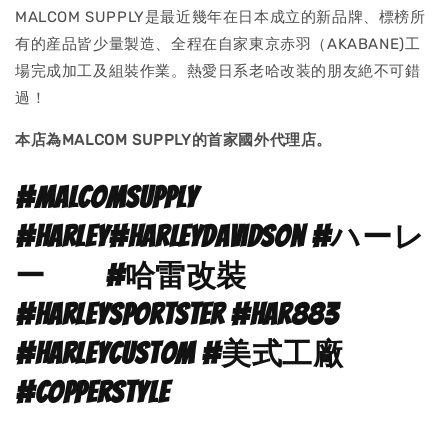
MALCOM SUPPLY是最近幾年在日本成立的新品牌、標榜所
有的産品皆少量製造、全程在自家東京赤羽（AKABANE)工
場完成加工及組裝作業。熱愛日系老哈改装的朋友絶不可錯
過！
本店為MALCOM SUPPLY的首家國外代理店。
#malcomsupply
#harley#harleydavidson #ハーレ
ー #哈雷改裝
#harleysportster #har883
#harleycustom #美式工廠
#copperstyle