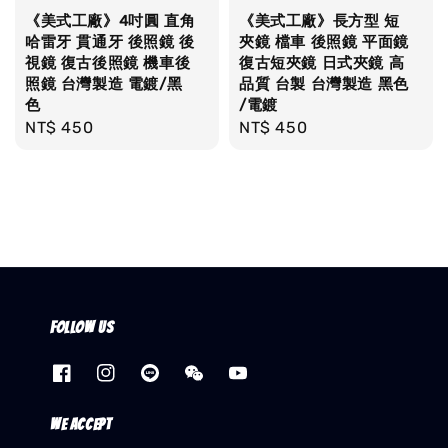
《美式工廠》4吋圓 直角
《美式工廠》長方型 短
哈雷牙 貫通牙 後照鏡 後
夾鏡 檔車 後照鏡 平面鏡
視鏡 復古後照鏡 機車後
復古短夾鏡 日式夾鏡 高
照鏡 台灣製造 電鍍/黑
品質 台製 台灣製造 黑色
色
/電鍍
Regular
NT$ 450
Regular
NT$ 450
price
price
Follow us
We accept