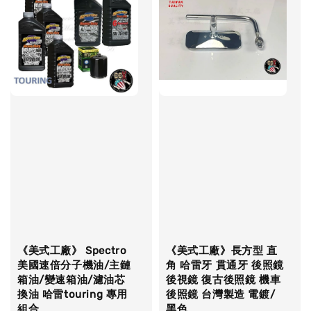
《美式工廠》 Spectro
《美式工廠》長方型 直
美國速倍分子機油/主鏈
角 哈雷牙 貫通牙 後照鏡
箱油/變速箱油/濾油芯
後視鏡 復古後照鏡 機車
換油 哈雷touring 專用
後照鏡 台灣製造 電鍍/
組合
黑色