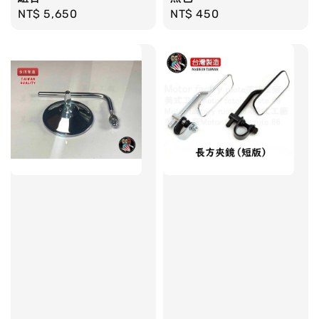
Regular
NT$ 5,650
Regular
NT$ 450
price
price