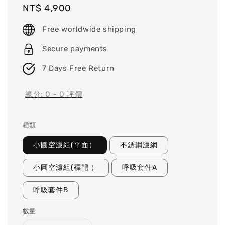
Regular
NT$ 4,900
price
Free worldwide shipping
Secure payments
7 Days Free Return
總分:
0
-
0
評價
種類
小圓空濾組(平面）
不銹鋼濾網
小圓空濾組(標靶 ）
呼吸套件A
呼吸套件B
數量