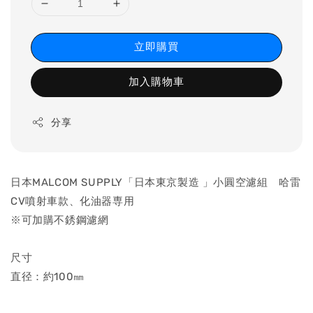
立即購買
加入購物車
分享
日本MALCOM SUPPLY「日本東京製造 」小圓空濾組 哈雷
CV噴射車款、化油器専用
※可加購不銹鋼濾網
尺寸
直径：約100㎜