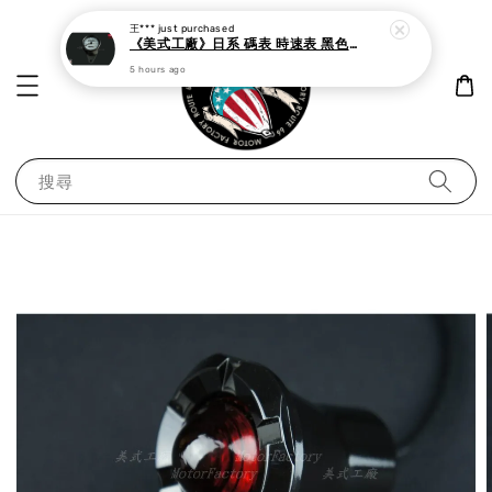
王***
just purchased
《美式工廠》日系 碼表 時速表 黑色白面
5 hours ago
搜尋