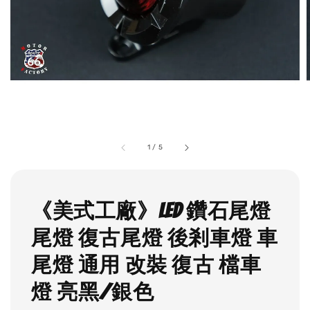
1
/
5
《美式工廠》LED 鑽石尾燈
尾燈 復古尾燈 後剎車燈 車
尾燈 通用 改裝 復古 檔車
燈 亮黑/銀色