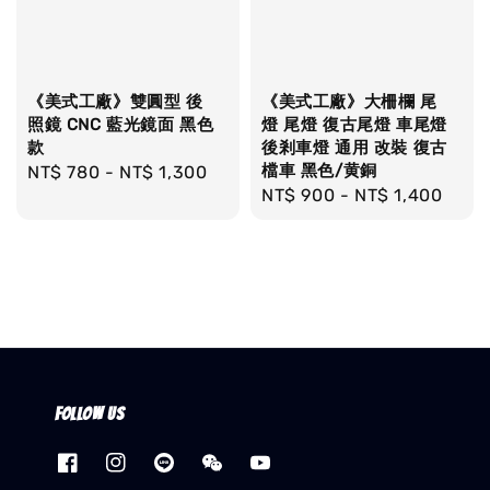
《美式工廠》雙圓型 後
《美式工廠》大柵欄 尾
照鏡 CNC 藍光鏡面 黑色
燈 尾燈 復古尾燈 車尾燈
款
後剎車燈 通用 改裝 復古
檔車 黑色/黄銅
Regular
NT$ 780
-
NT$ 1,300
Regular
NT$ 900
-
NT$ 1,400
price
price
Follow us