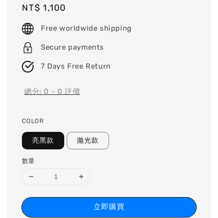
Regular
NT$ 1,100
price
Free worldwide shipping
Secure payments
7 Days Free Return
總分:
0
-
0
評價
COLOR
亮黑款
拋光款
數量
立即購買