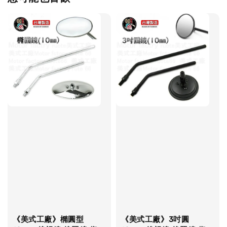
《美式工廠》橢圓型
《美式工廠》3吋圓