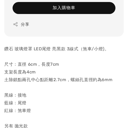
加入購物車
分享
鑽石 玻璃燈罩 LED尾燈 亮黑款 3線式（煞車/小燈)。
尺寸：直徑 6cm，長度7cm
支架長度為4cm
土除鎖點兩孔中心點距離2.7cm，螺絲孔直徑約為6mm
黑線：接地
藍線：尾燈
紅線：煞車燈
另有 拋光款