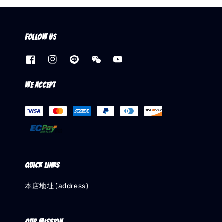
Follow us
We accept
Quick links
本店地址 (address)
Our mission