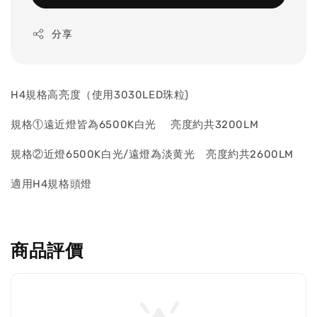
分享
H4規格高亮度（使用3030LED珠粒)
規格①遠近燈皆為6500K白光 亮度約共3200LM
規格②近燈6500K白光/遠燈為淡黄光 亮度約共2600LM
適用H4規格頭燈
商品評價