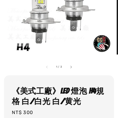
1
/
3
《美式工廠》LED 燈泡 H4規
格 白/白光 白/黄光
Regular
NT$ 300