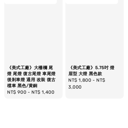
《美式工廠》大柵欄 尾
《美式工廠》5.75吋 燈
燈 尾燈 復古尾燈 車尾燈
眉型 大燈 黑色款
後剎車燈 通用 改裝 復古
Regular
NT$ 1,800
-
NT$
檔車 黑色/黄銅
price
3,000
Regular
NT$ 900
-
NT$ 1,400
price