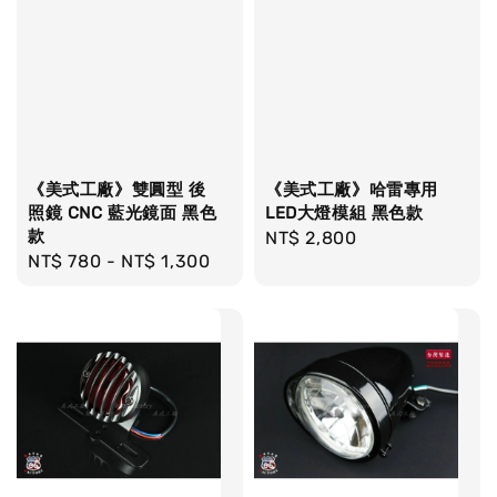
《美式工廠》雙圓型 後
《美式工廠》哈雷專用
照鏡 CNC 藍光鏡面 黑色
LED大燈模組 黑色款
款
Regular
NT$ 2,800
Regular
NT$ 780
-
NT$ 1,300
price
price