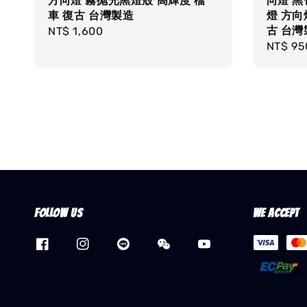
方向燈 霧抛光黑燈殼 高輝度 檔
向燈 黑
車 復古 台灣製造
燈 方向
古 台灣
Regular
NT$ 1,600
Regula
NT$ 95
price
price
Follow us
We accept