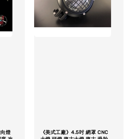
方向燈
《美式工廠》4.5吋 網罩 CNC