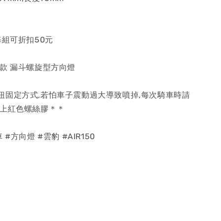
每組可折扣50元
色款 漏斗螺旋型方向燈
扭固定方式,若怕車子震動過大導致噴掉,每次騎車時請
塗上紅色螺絲膠＊＊
#方向燈 #雲豹 #AIR150