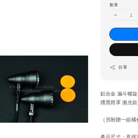
數量
分享
鋁合金 漏斗螺旋
燻黑燈罩 拋光款 
（另附贈一組橘
產品尺寸：直徑3