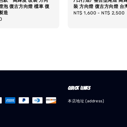
色款 高輝度 改裝 方向
/日行燈/ 整合型尾燈 高
燈泡 復古方向燈 檔車 復
裝 方向燈 復古方向燈 台
製造
Regular
NT$ 1,600
-
NT$ 2,500
r
0
price
Quick links
本店地址 (address)