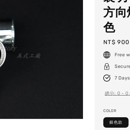
方向
色
Regular
NT$ 900
price
Free w
Secur
7 Days
總分:
0
-
0
COLOR
銀色款