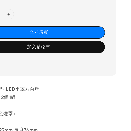
立即購買
加入購物車
型 LED平罩方向燈
2個1組
色燈罩）
9mm,長度76mm