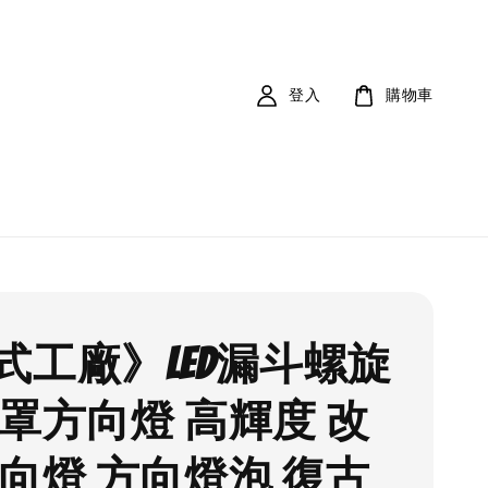
登入
購物車
式工廠》LED漏斗螺旋
平罩方向燈 高輝度 改
方向燈 方向燈泡 復古