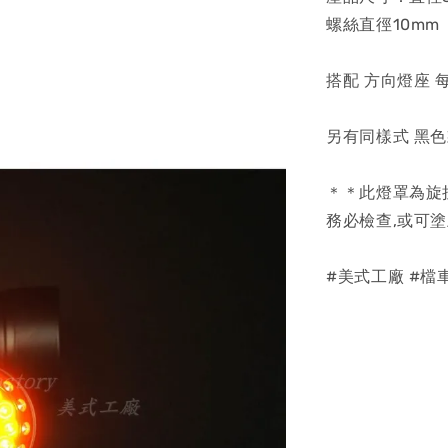
螺絲直徑10mm
搭配 方向燈座 
另有同樣式 黑
＊＊此燈罩為旋
務必檢查,或可
#美式工廠 #檔車 