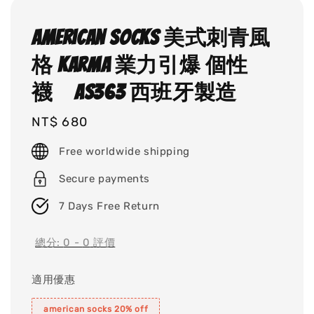
American socks 美式刺青風
格 Karma 業力引爆 個性
襪 AS363 西班牙製造
Regular
NT$ 680
price
Free worldwide shipping
Secure payments
7 Days Free Return
總分:
0
-
0
評價
適用優惠
american socks 20% off