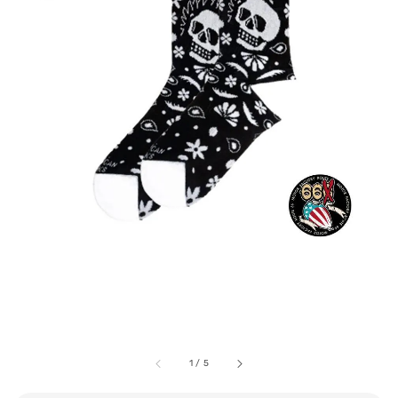
1
/
5