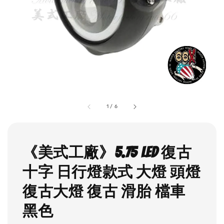
1
/
6
《美式工廠》5.75 LED 復古
十字 日行燈款式 大燈 頭燈
復古大燈 復古 滑胎 檔車
黑色