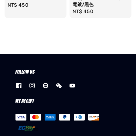
電鍍/黑色
Regular
NT$ 450
Regular
NT$ 450
price
price
Follow us
We accept