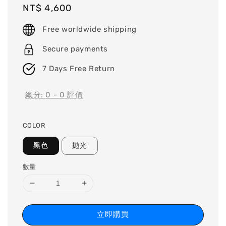
Regular
NT$ 4,600
price
Free worldwide shipping
Secure payments
7 Days Free Return
總分:
0
-
0
評價
COLOR
黑色
抛光
數量
立即購買