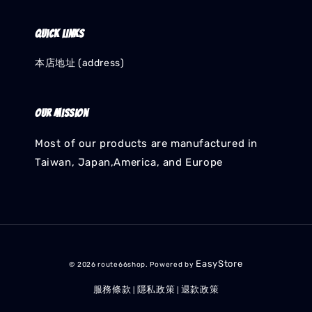
Quick links
本店地址 (address)
Our mission
Most of our products are manufactured in
Taiwan, Japan,America, and Europe
EasyStore
© 2026 route66shop. Powered by
服務條款
隱私政策
退款政策
|
|