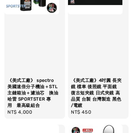
《美式工廠》 spectro
《美式工廠》4吋圓 長夾
美國速倍分子機油＋STL
鏡 檔車 後照鏡 平面鏡
主鏈箱油＋濾油芯 換油
復古短夾鏡 日式夾鏡 高
哈雷 SPORTSTER 專
品質 台製 台灣製造 黑色
用 最高級組合
/電鍍
Regular
NT$ 4,000
Regular
NT$ 450
price
price