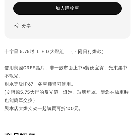
加入購物車
分享
十字星 5.75吋 ＬＥＤ大燈組 （・附日行燈款）
使用美國CREE晶片、非一般市面上中×製便宜貨、光束集中
不散光.
耐水等級IP67。各車種皆可使用。
(※附原5.75大燈的反光碗、燈泡、玻璃燈罩。譲您在驗車時
也能簡單交換）
與本店大燈支架一起購買可折100元。