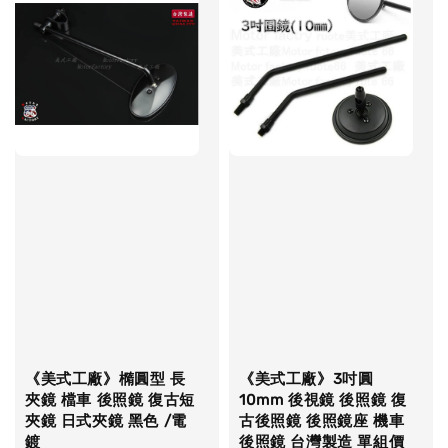
《美式工廠》橢圓型 長
《美式工廠》3吋圓
夾鏡 檔車 後照鏡 復古短
10mm 後視鏡 後照鏡 復
夾鏡 日式夾鏡 黑色 /電
古後照鏡 後照鏡座 機車
鍍
後照鏡 台灣製造 單組價