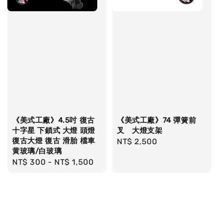
《美式工廠》4.5吋 復古
《美式工廠》74 彈簧前
十字星 下鎖式 大燈 頭燈
叉 大燈支架
復古大燈 復古 滑胎 檔車
Regular
NT$ 2,500
黄玻璃/白玻璃
price
Regular
NT$ 300
-
NT$ 1,500
price