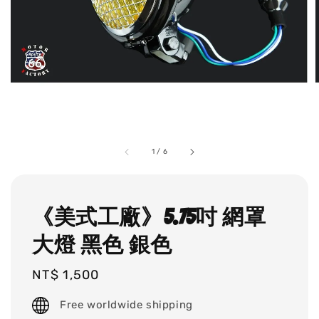
1
/
6
《美式工廠》5.75吋 網罩
大燈 黑色 銀色
Regular
NT$ 1,500
price
Free worldwide shipping