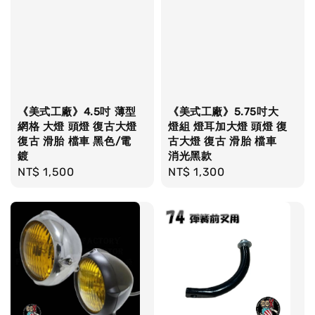
《美式工廠》4.5吋 薄型
《美式工廠》5.75吋大
網格 大燈 頭燈 復古大燈
燈組 燈耳加大燈 頭燈 復
復古 滑胎 檔車 黑色/電
古大燈 復古 滑胎 檔車
鍍
消光黑款
Regular
NT$ 1,500
Regular
NT$ 1,300
price
price