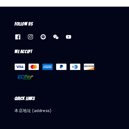
Follow us
We accept
Quick links
本店地址 (address)