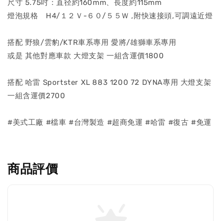
尺寸 5.75吋：直径約160mm、長度約115mm
燈泡規格 H4/１２Ｖ-６０/５５Ｗ ,附快速接頭,可調遠近燈
搭配 野狼/雲豹/KTR車系專用 愛將/雄獅車系專用
或是 其他對應車款 大燈支架 一組含運價1800
搭配 哈雷 Sportster XL 883 1200 72 DYNA專用 大燈支架
一組含運價2700
#美式工廠 #檔車 #台灣製造 #超商免運 #哈雷 #復古 #免運
商品評價