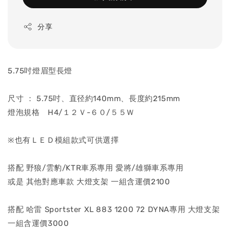
分享
5.75吋燈眉型長燈
尺寸 ： 5.75吋、直径約140mm、長度約215mm
燈泡規格 H4/１２Ｖ-６０/５５Ｗ
※也有ＬＥＤ模組款式可供選擇
搭配 野狼/雲豹/KTR車系專用 愛將/雄獅車系專用
或是 其他對應車款 大燈支架 一組含運價2100
搭配 哈雷 Sportster XL 883 1200 72 DYNA專用 大燈支架
一組含運價3000