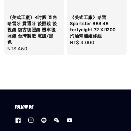
《美式工廠》4吋圓 直角
《美式工廠》哈雷
哈雷牙 貫通牙 後照鏡 後
Sportster 883 48
視鏡 復古後照鏡 機車後
fortyeight 72 Xl1200
照鏡 台灣製造 電鍍/黑
汽油幫浦維修組
色
Regular
NT$ 4,000
Regular
NT$ 450
price
price
Follow us