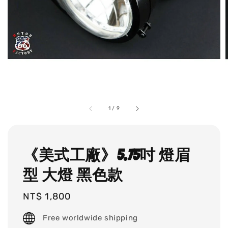
1
/
9
《美式工廠》5.75吋 燈眉
型 大燈 黑色款
Regular
NT$ 1,800
price
Free worldwide shipping