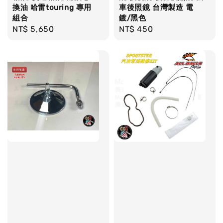
換油 哈雷touring 專用
車後照鏡 台灣製造 電
組合
鍍/黑色
Regular
NT$ 5,650
Regular
NT$ 450
price
price