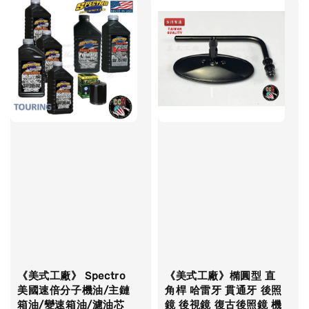
《美式工廠》 Spectro
《美式工廠》橢圓型 直
美國速倍分子機油/主鏈
角桿 哈雷牙 貫通牙 後照
箱油/變速箱油/濾油芯
鏡 後視鏡 復古後照鏡 機