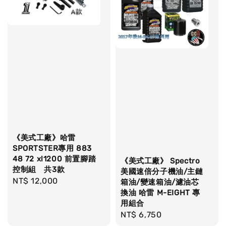
《美式工廠》哈雷
SPORTSTER專用 883
48 72 xl1200 前置腳踏
《美式工廠》 Spectro
控制組 共3款
美國速倍分子機油/主鏈
Regular
NT$ 12,000
箱油/變速箱油/濾油芯
price
換油 哈雷 M-EIGHT 專
用組合
Regular
NT$ 6,750