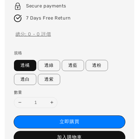
Secure payments
7 Days Free Return
總分:
0
-
0
評價
規格
透橘
透綠
透藍
透粉
透白
透紫
數量
立即購買
加入購物車