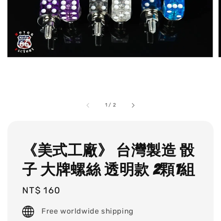
1
/
2
《美式工廠》 台灣製造 骰
子 大牌螺絲 透明款 2顆1組
Regular
NT$ 160
price
Free worldwide shipping