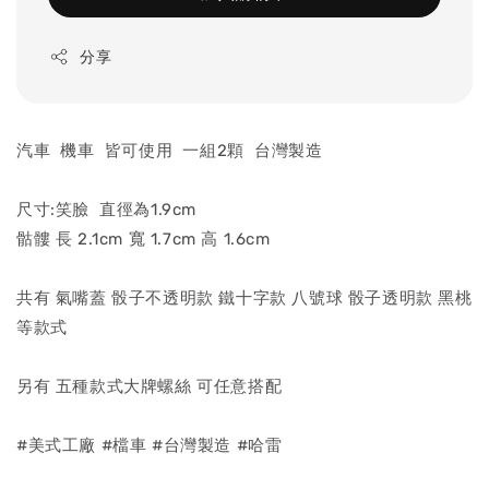
分享
汽車 機車 皆可使用
一組2顆 台灣製造
尺寸:笑臉 直徑為1.9cm
骷髏 長 2.1cm 寬 1.7cm 高 1.6cm
共有 氣嘴蓋 骰子不透明款 鐵十字款 八號球 骰子透明款 黑桃
等款式
另有 五種款式大牌螺絲 可任意搭配
#美式工廠 #檔車 #台灣製造 #哈雷