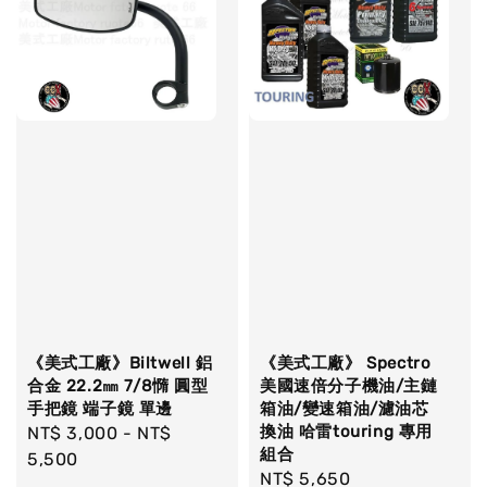
《美式工廠》Biltwell 鋁
《美式工廠》 Spectro
合金 22.2㎜ 7/8憜 圓型
美國速倍分子機油/主鏈
手把鏡 端子鏡 單邊
箱油/變速箱油/濾油芯
換油 哈雷touring 專用
Regular
NT$ 3,000
-
NT$
組合
price
5,500
Regular
NT$ 5,650