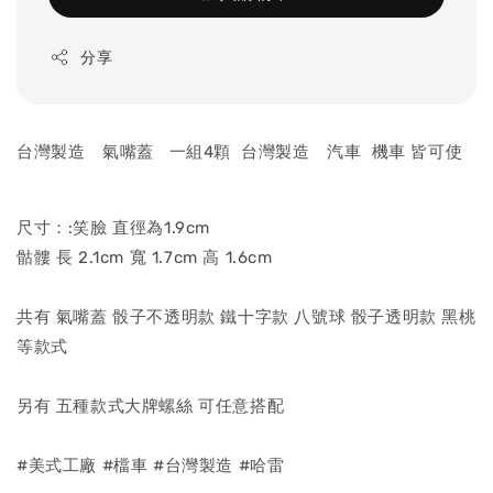
分享
台灣製造 氣嘴蓋 一組4顆 台灣製造 汽車 機車 皆可使
尺寸：:笑臉 直徑為1.9cm
骷髏 長 2.1cm 寬 1.7cm 高 1.6cm
共有 氣嘴蓋 骰子不透明款 鐵十字款 八號球 骰子透明款 黑桃
等款式
另有 五種款式大牌螺絲 可任意搭配
#美式工廠 #檔車 #台灣製造 #哈雷