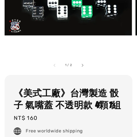
1
/
2
《美式工廠》台灣製造 骰
子 氣嘴蓋 不透明款 4顆1組
Regular
NT$ 160
price
Free worldwide shipping