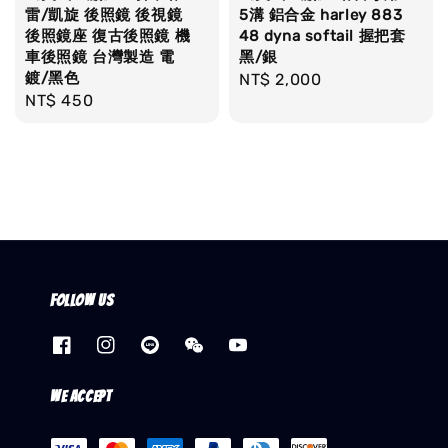
雷/凱旋 後照鏡 後視鏡
5溝 鋁合金 harley 883
後照鏡座 復古後照鏡 機
48 dyna softail 握把套
車後照鏡 台灣製造 電
黑/銀
鍍/黑色
Regular
NT$ 2,000
Regular
NT$ 450
price
price
Follow us
We accept