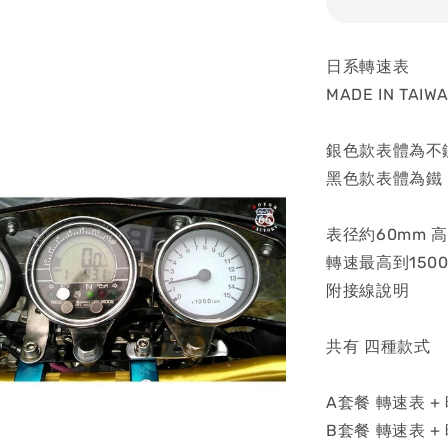
日系轉速表
MADE IN TAIW
銀色款表體為不
黑色款表體為鐵
表径約60mm 高
轉速最高到1500
附接線說明
共有 四種款式
A套餐 轉速表 +
B套餐 轉速表 +