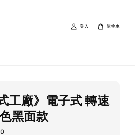
登入
購物車
式工廠》電子式 轉速
黑色黑面款
00