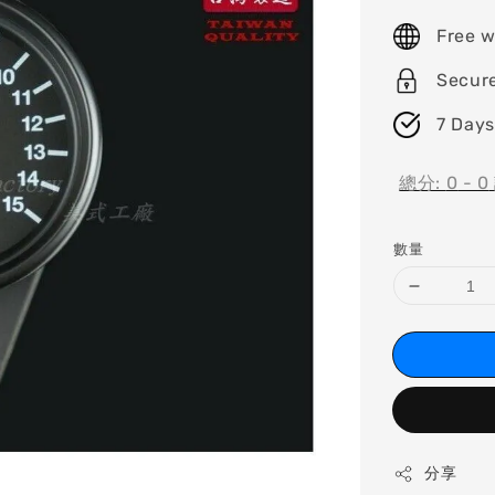
price
Free w
Secur
7 Days
總分:
0
-
0
數量
分享