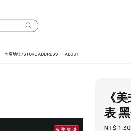
本店地址/STORE ADDRESS
ABOUT
《美
表 
Regular
NT$ 1,3