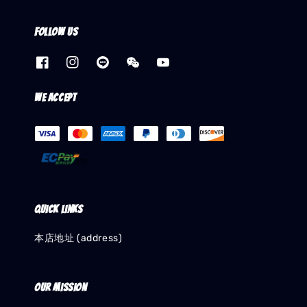
Follow us
We accept
Quick links
本店地址 (address)
Our mission