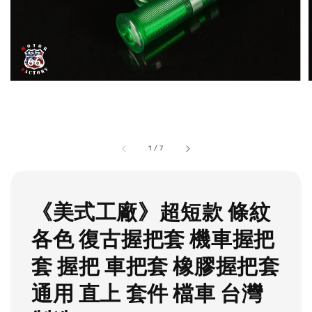
1
/
7
《美式工廠》超短款 條紋
各色 復古握把套 機車握把
套 握把 車把套 橡膠握把套
通用 直上 套件 檔車 台灣