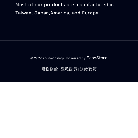
Most of our products are manufactured in
Taiwan, Japan,America, and Europe
EasyStore
© 2026 route66shop. Powered by
服務條款
隱私政策
退款政策
|
|