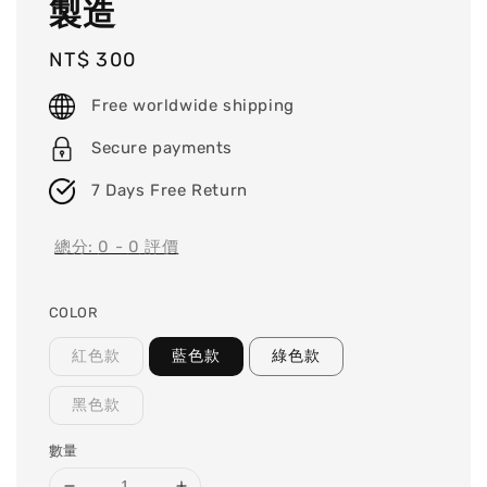
製造
Regular
NT$ 300
price
Free worldwide shipping
Secure payments
7 Days Free Return
總分:
0
-
0
評價
COLOR
紅色款
藍色款
綠色款
黑色款
數量