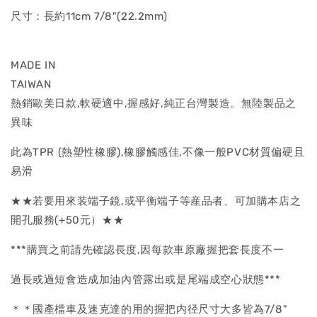
尺寸：長約11cm 7/8"(22.2mm)
MADE IN
TAIW
熱銷歐美日款,軟硬適中,握感好,純正台灣製造。無陸製品之
異味
此為TPR (熱塑性橡膠),橡膠觸感佳,不像一般PVC材質偏硬且
易滑
★★若要用來装端子鏡,或平衡端子等産品者、可加購本店之
開孔服務(+50元）★★
***購買之前請先確認長度,因每款車原廠握把套長度不一
過長或過短會造成加油內管露出或是尾端成空心狀態***
＊＊國產檔車及速克達的用的握把内径尺寸大多皆為7/8"