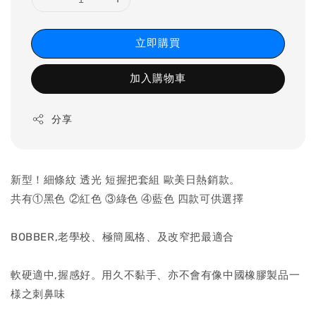
立即購買
加入購物車
分享
新型！細條紋 透光 短握把套組 歐美日熱銷款。
共有①黑色 ②紅色 ③綠色 ④藍色 四款可供選擇
BOBBER,老學校、極簡風格、及改窄把最適合
軟硬適中,握感好。用久不黏手、亦不會有像中國橡膠製品一
様之刺鼻味