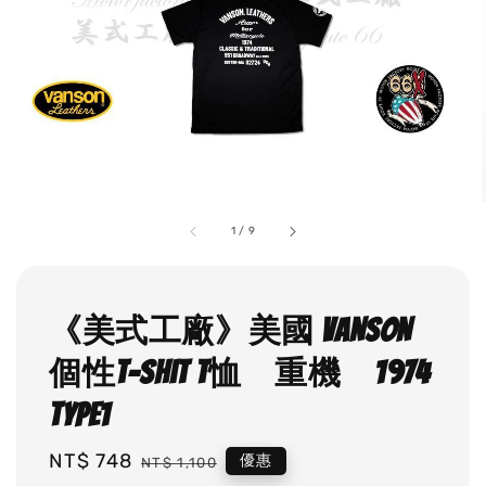
1
/
9
《美式工廠》美國 VANSON
個性T-shit T恤 重機 1974
type1
Sale
NT$ 748
Regular
優惠
NT$ 1,100