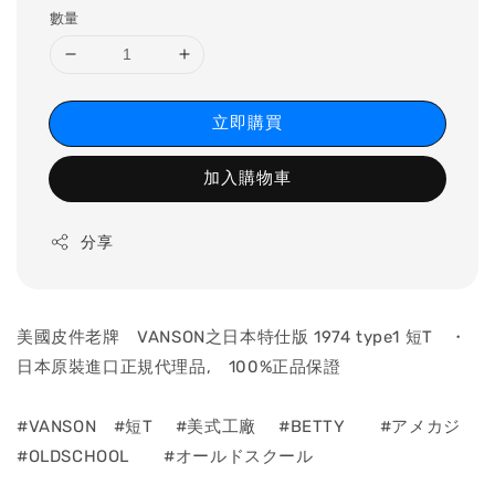
數量
立即購買
加入購物車
分享
美國皮件老牌 VANSON之日本特仕版 1974 type1 短T ・
日本原裝進口正規代理品, 100%正品保證
#VANSON #短T #美式工廠 #BETTY #アメカジ
#OLDSCHOOL #オールドスクール