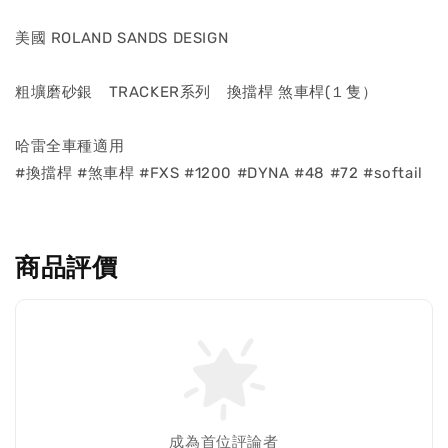
美國 ROLAND SANDS DESIGN
粗壙磨砂銀 TRACKER系列 換擋桿 煞車桿(１隻）
哈雷全車種適用
#換擋桿 #煞車桿 #FXS #1200 #DYNA #48 #72 #softail
商品評價
成為首位評論者