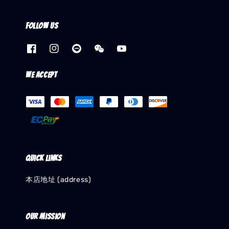
Follow us
We accept
Quick links
本店地址 (address)
Our mission