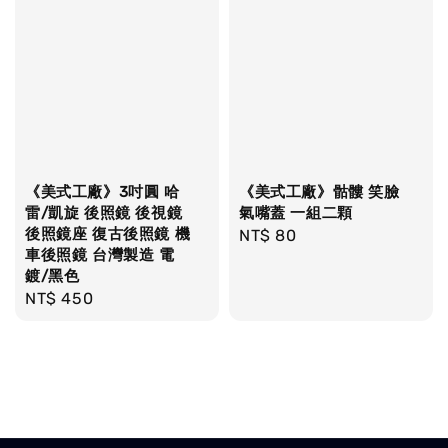
《美式工廠》3吋圓 哈
《美式工廠》骷髏 笑臉
雷/凱旋 後照鏡 後視鏡
氣嘴蓋 一組二顆
後照鏡座 復古後照鏡 機
Regular
NT$ 80
車後照鏡 台灣製造 電
price
鍍/黑色
Regular
NT$ 450
price