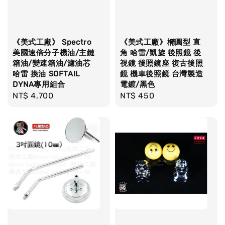
《美式工廠》 Spectro
《美式工廠》橢圓型 直
美國速倍分子機油/主鏈
角 哈雷/凱旋 後照鏡 後
箱油/變速箱油/濾油芯
視鏡 後照鏡座 復古後照
哈雷 換油 SOFTAIL
鏡 機車後照鏡 台灣製造
DYNA專用組合
電鍍/黑色
Regular
NT$ 4,700
Regular
NT$ 450
price
price