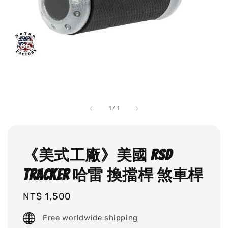
1
/
1
《美式工廠》美國 RSD
TRACKER 哈雷 換擋桿 煞車桿
Regular
NT$ 1,500
price
Free worldwide shipping