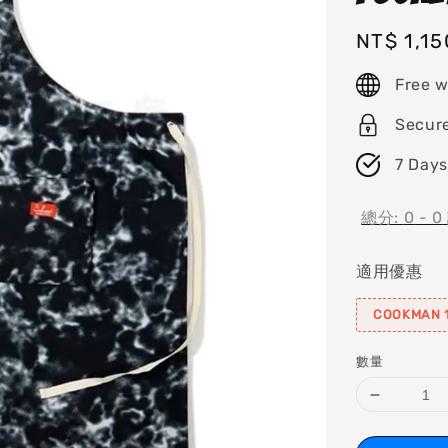
Regular
NT$ 1,15
price
Free w
Secur
7 Days
總分:
0
-
0
適用優惠
COOKMAN 1
數量