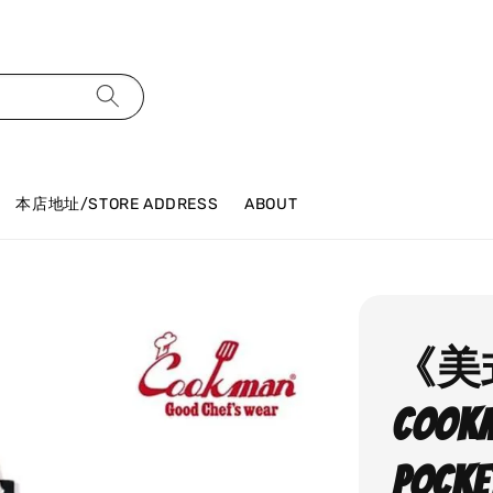
本店地址/STORE ADDRESS
ABOUT
《美
COOK
Pocke