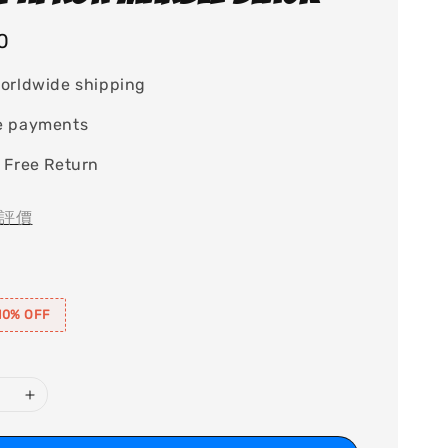
0
orldwide shipping
e payments
 Free Return
評價
0% OFF