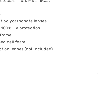
來回運費！信用無價、慎之。
s
nt polycarbonate lenses
 100% UV protection
 frame
ed cell foam
ption lenses (not included)