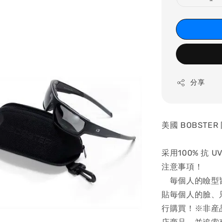
分享
美國 BOBSTE
采用100% 抗 
注意事項！
毎個人的瞼型皆
貼毎個人的臉、
行購買！※非産