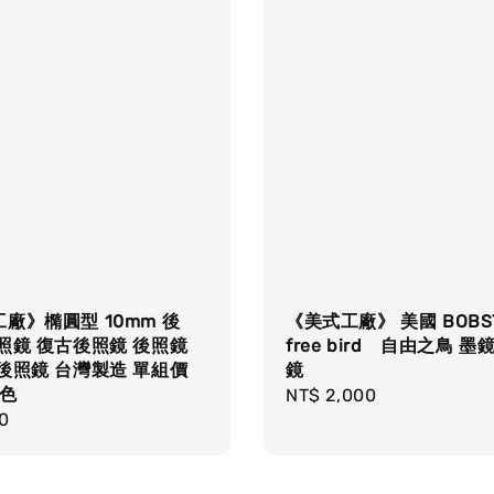
廠》橢圓型 10mm 後
《美式工廠》 美國 BOBS
照鏡 復古後照鏡 後照鏡
free bird 自由之鳥 墨
後照鏡 台灣製造 單組價
鏡
黑色
Regular
NT$ 2,000
r
0
price