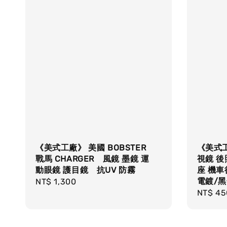
《美式工廠》 美國 BOBSTER
《美式工
戰馬 CHARGER 風鏡 墨鏡 運
視鏡 後
動眼鏡 護目鏡 抗UV 防霧
座 機車
電鍍/
Regular
NT$ 1,300
Regula
NT$ 45
price
price