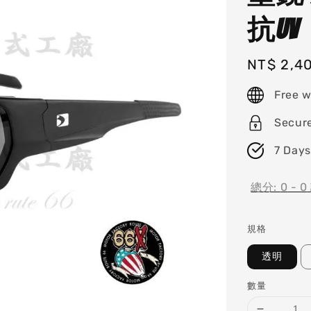
抗UV
Regular
NT$ 2,4
price
Free w
Secur
7 Days
總分:
0
-
0
規格
透明
數量