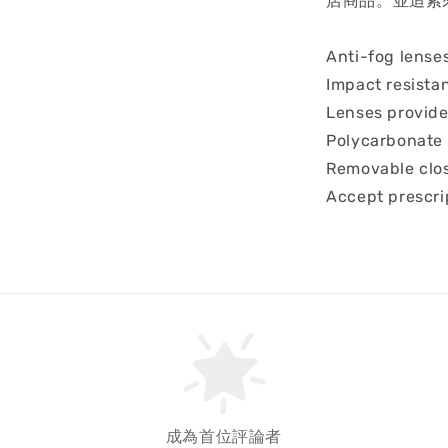
店商品。並追索
Anti-fog lense
Impact resista
Lenses provide
Polycarbonate
Removable clos
Accept prescri
成為首位評論者