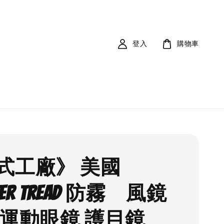
登入
購物車
式工廠》 美國
TER Tread 防霧 風鏡
 運動眼鏡 護目鏡