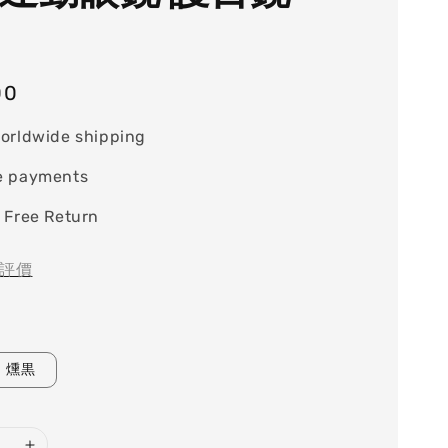
00
orldwide shipping
e payments
 Free Return
評價
燻黒