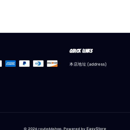
Quick links
本店地址 (address)
EasyStore
© 2026 route66shop. Powered by