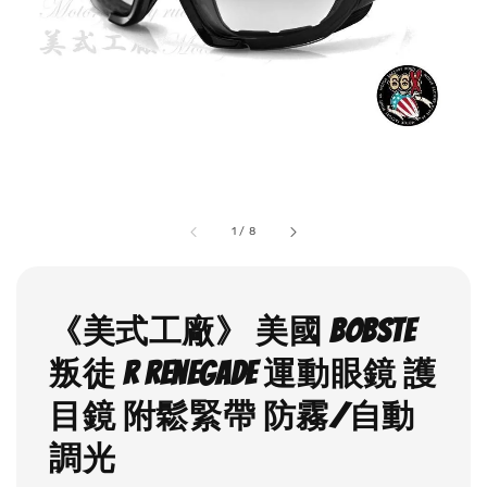
1
/
8
《美式工廠》 美國 BOBSTE
叛徒 R Renegade 運動眼鏡 護
目鏡 附鬆緊帶 防霧/自動
調光