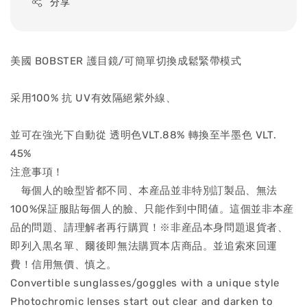
分享
美國 BOBSTER 護目鏡/可簡單切換成鬆緊帶模式
采用100% 抗 UV有效隔絕紫外線、
並可在強光下自動從 透明色VLT.88% 轉換至半墨色 VLT.
45%
注意事項！
毎個人的瞼型皆都不同、本産品並非特別訂製品、無法
100%保証服貼毎個人的臉、只能作到中間値。這個並非本産
品的問題、請理解者再行購買！※非産品本身問題退貨者、
即列入黒名單、爾後即無法購買本店商品。並追索來回運
費！信用無價、慎之。
Convertible sunglasses/goggles with a unique style
Photochromic lenses start out clear and darken to