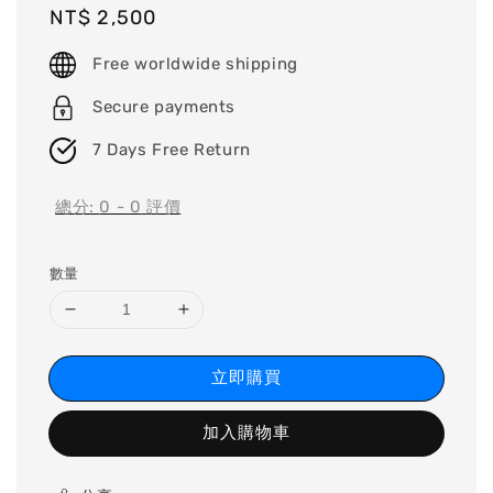
Regular
NT$ 2,500
price
Free worldwide shipping
Secure payments
7 Days Free Return
總分:
0
-
0
評價
數量
立即購買
加入購物車