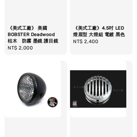
《美式工廠》 美國
《美式工廠》4.5吋 LED
BOBSTER Deadwood
燈眉型 大燈組 電鍍 黑色
枯木 防霧 墨鏡 護目鏡
Regular
NT$ 2,400
Regular
NT$ 2,000
price
price