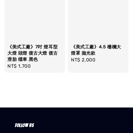
《美式工廠》7吋 燈耳型
《美式工廠》4.5 柵欄大
大燈 頭燈 復古大燈 復古
燈罩 拋光款
滑胎 檔車 黑色
Regular
NT$ 2,000
Regular
NT$ 1,700
price
price
Follow us