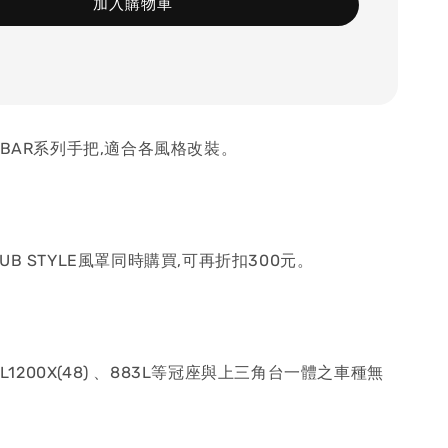
加入購物車
l H-BAR系列手把,適合各風格改裝。
。
UB STYLE風罩同時購買,可再折扣300元。
 XL1200X(48) 、883L等冠座與上三角台一體之車種無