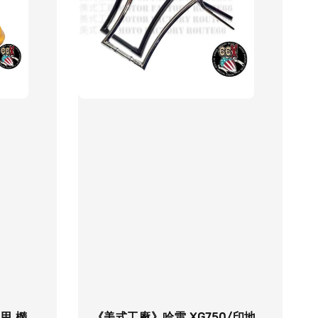
用 橢
《美式工廠》哈雷 XG750/印地