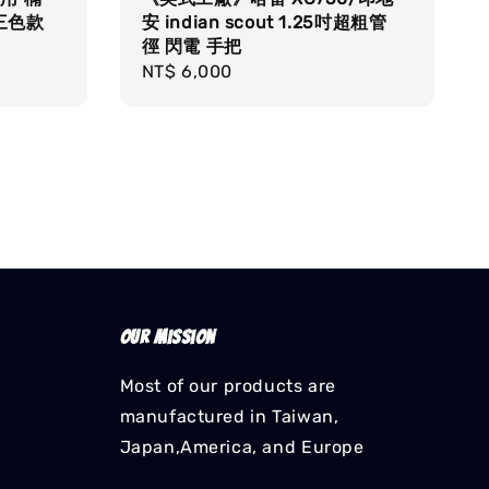
三色款
安 indian scout 1.25吋超粗管
徑 閃電 手把
Regular
NT$ 6,000
price
Our mission
Most of our products are
manufactured in Taiwan,
Japan,America, and Europe