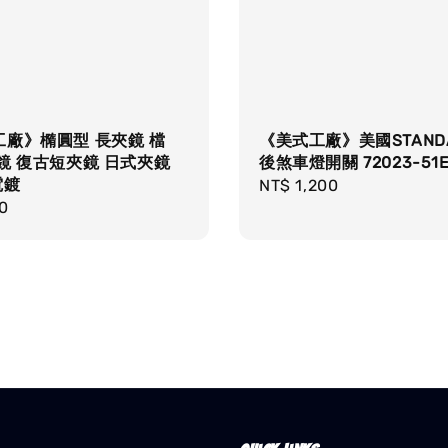
工廠》橢圓型 長夾鏡 檔
《美式工廠》美國STAND
鏡 復古短夾鏡 日式夾鏡
後煞車燈開關 72023-51
電鍍
Regular
NT$ 1,200
r
0
price