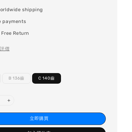
orldwide shipping
e payments
 Free Return
評價
B 136齒
C 140齒
立即購買