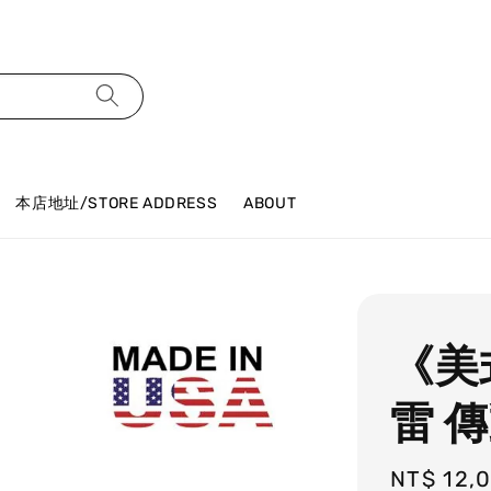
本店地址/STORE ADDRESS
ABOUT
《美
雷 
Regular
NT$ 12,