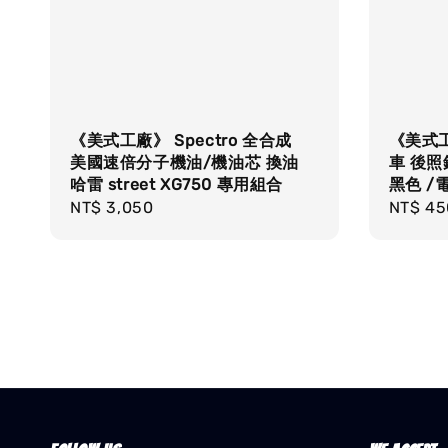
《美式工廠》 Spectro 全合成
《美式
美國速倍分子機油/機油芯 換油
車 後照
哈雷 street XG750 專用組合
黑色 /
Regular
NT$ 3,050
Regula
NT$ 45
price
price