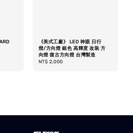
ARD
《美式工廠》 LED 神眼 日行
E
燈/方向燈 銀色 高輝度 改裝 方
向燈 復古方向燈 台灣製造
Regular
NT$ 2,000
price