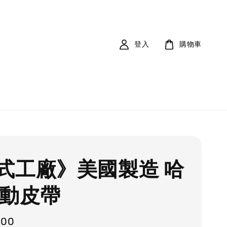
登入
購物車
式工廠》美國製造 哈
傳動皮帶
000