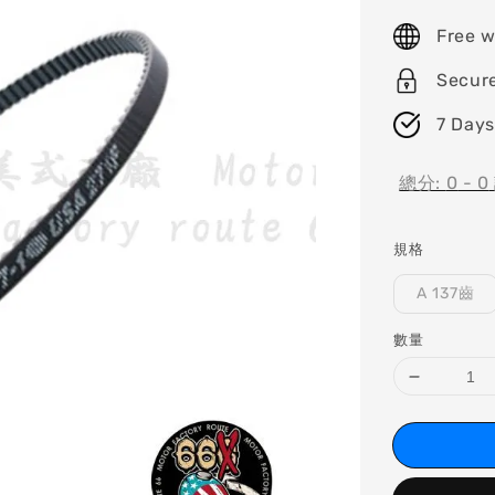
price
Free w
Secur
7 Days
總分:
0
-
0
規格
A 137齒
數量