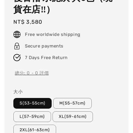
貨在店‼）
Regular
NT$ 3,580
price
Free worldwide shipping
Secure payments
7 Days Free Return
總分:
0
-
0
評價
大小
S(53-55cm)
M(55-57cm)
L(57-59cm)
XL(59-61cm)
2XL(61-63cm)