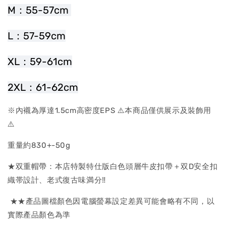
M：55-57cm 
L：57-59cm
XL：59-61cm
2XL：61-62cm
※內襯為厚達1.5cm高密度EPS ⚠️本商品僅供展示及裝飾用
⚠️
重量約830+-50g
★双重帽帶：本店特製特仕版白色頭層牛皮扣帶＋双D安全扣
織帯設計、老式復古味満分‼
★★產品圖檔顏色因電腦螢幕設定差異可能會略有不同，以
實際產品顏色為準