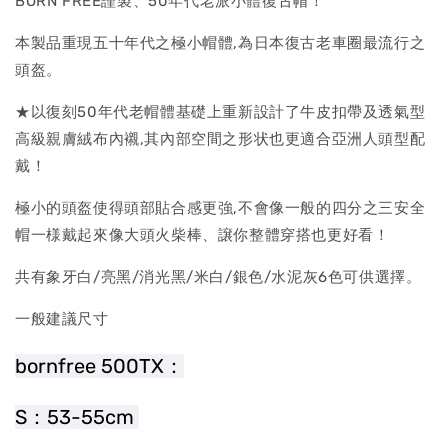
BORN FREE謹製、50年代老派小體復古帽！
本製品重現五十年代之極小帽體,為日本復古老車圈最流行之
頭盔。
★以復刻50年代老帽體基礎上重新設計了牛皮扣帶及透氣型
高級親膚絨布內襯,其內部空間之形状也更適合亞洲人頭型配
戴！
極小的頭盔使得頭部貼合感更強,不會像一般的四分之三安全
帽一様戴起來像大頭火柴棒、譲你整體穿搭也更好看！
共有象牙白/亮黑/消光黑/米白/銀色/水泥灰6色可供選擇。
一般建議尺寸
bornfree 500TX：
S：53-55cm 