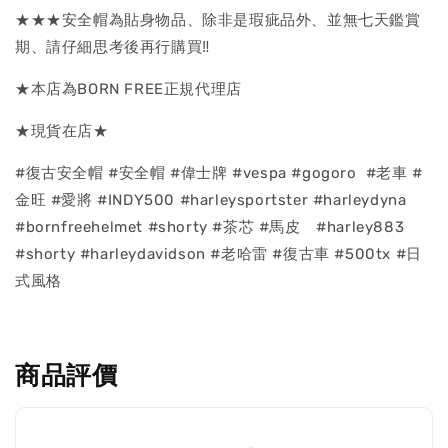
★★★安全帽為貼身物品、除非是瑕疵品外、並無七天鑑賞
期、請仔細思考後再行購買‼
★本店為BORN FREE正規代理店
★現貨在店★
#復古安全帽 #安全帽 #偉士牌 #vespa #gogoro #老車 #
金旺 #愛將 #INDY500 #harleysportster #harleydyna
#bornfreehelmet #shorty #茶芯 #馬皮 #harley883
#shorty #harleydavidson #老哈雷 #復古車 #500tx #日
式風格
商品評價