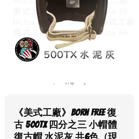
1
/
10
《美式工廠》Born free 復
古 500TX 四分之三 小帽體
復古帽 水泥灰 共6色（現