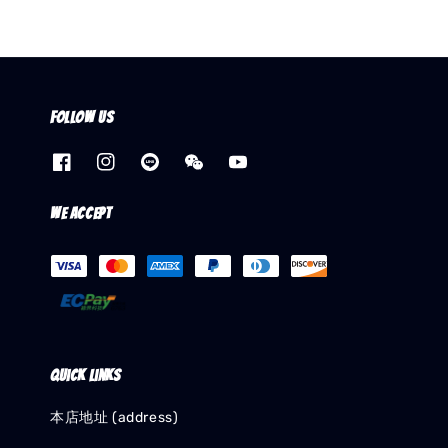
Follow us
We accept
Quick links
本店地址 (address)