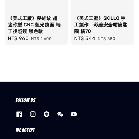
《美式工廠》髪絲紋 超
《美式工廠》SKILLO 手
迷你型 CNC 藍光鏡面 端
工製作 彩繪安全帽鑰匙
子後照鏡 黑色款
圏 橘70
Sale
NT$ 960
Regular
Sale
NT$ 544
Regular
NT$ 1,600
NT$ 680
price
price
price
price
Follow us
We accept