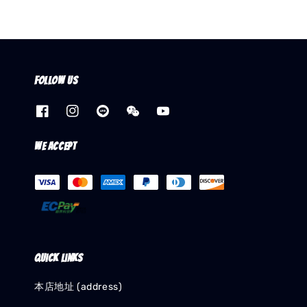
Follow us
We accept
Quick links
本店地址 (address)