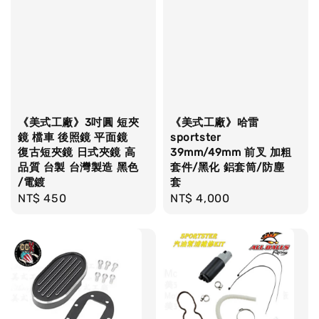
《美式工廠》3吋圓 短夾
《美式工廠》哈雷
鏡 檔車 後照鏡 平面鏡
sportster
復古短夾鏡 日式夾鏡 高
39mm/49mm 前叉 加粗
品質 台製 台灣製造 黑色
套件/黑化 鋁套筒/防塵
/電鍍
套
Regular
NT$ 450
Regular
NT$ 4,000
price
price