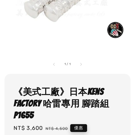
1
/
1
《美式工廠》日本Kens
factory 哈雷專用 腳踏組
P1655
Sale
NT$ 3,600
Regular
優惠
NT$ 4,500