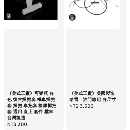
《美式工廠》可樂瓶 各
《美式工廠》美國製造
色 復古握把套 機車握把
哈雷 油門線組 各尺寸
套 握把 車把套 橡膠握把
Regular
NT$ 3,500
套 通用 直上 套件 檔車
price
台灣製造
Regular
NT$ 300