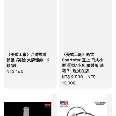
《美式工廠》台灣製造
《美式工廠》哈雷
骷髏 /笑臉 大牌螺絲 2
Sportster 直上 日式小
顆1組
型 蛋型/小耳 噴射版 油
箱 7L 現貨在店
Regular
NT$ 160
Regular
NT$ 9,000
-
NT$
price
price
12,000