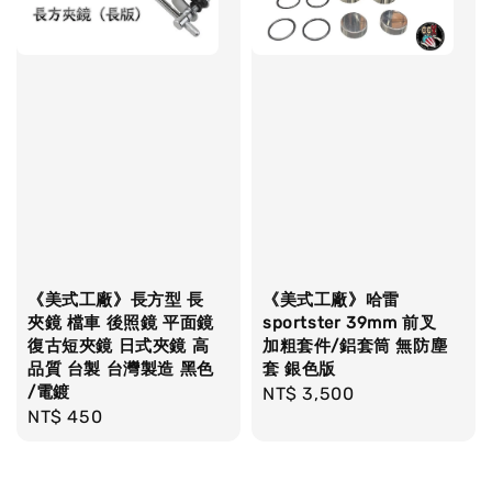
《美式工廠》長方型 長
《美式工廠》哈雷
夾鏡 檔車 後照鏡 平面鏡
sportster 39mm 前叉
復古短夾鏡 日式夾鏡 高
加粗套件/鋁套筒 無防塵
品質 台製 台灣製造 黑色
套 銀色版
/電鍍
Regular
NT$ 3,500
Regular
NT$ 450
price
price