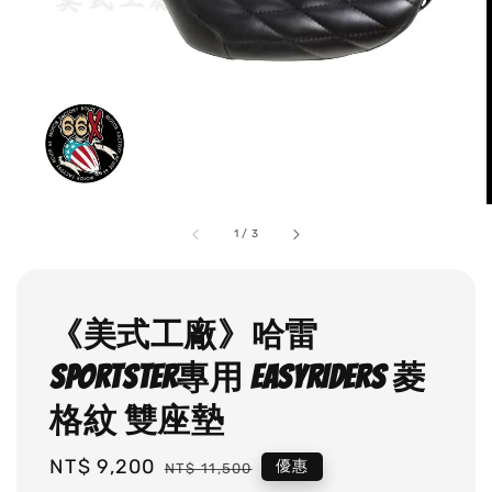
1
/
3
《美式工廠》哈雷
SPORTSTER專用 EASYRIDERS 菱
格紋 雙座墊
Sale
NT$ 9,200
Regular
優惠
NT$ 11,500