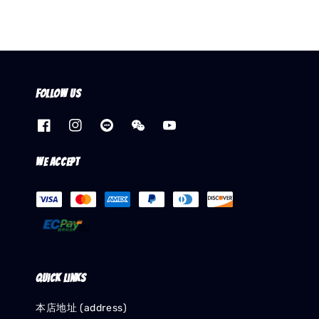
Follow us
We accept
Quick links
本店地址 (address)