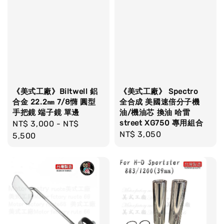
《美式工廠》Biltwell 鋁
《美式工廠》 Spectro
合金 22.2㎜ 7/8憜 圓型
全合成 美國速倍分子機
手把鏡 端子鏡 單邊
油/機油芯 換油 哈雷
street XG750 專用組合
Regular
NT$ 3,000
-
NT$
Regular
NT$ 3,050
price
5,500
price