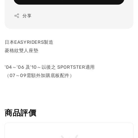
分享
日本EASYRIDERS製造
菱格紋雙人座墊
'04～'06 及'10～以後之 SPORTSTER適用
（07～09需額外加購底板配件）
商品評價