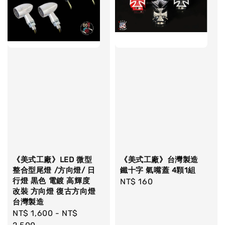
《美式工廠》LED 微型
《美式工廠》台灣製造
整合型尾燈 /方向燈/ 日
鐵十字 氣嘴蓋 4顆1組
行燈 黒色 電鍍 高輝度
Regular
NT$ 160
改裝 方向燈 復古方向燈
price
台灣製造
Regular
NT$ 1,600
-
NT$