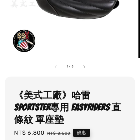
1
/
5
《美式工廠》哈雷
SPORTSTER專用 EASYRIDERS 直
條紋 單座墊
Sale
NT$ 6,800
Regular
優惠
NT$ 8,500