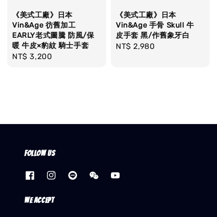
《美式工廠》日本
《美式工廠》日本
Vin&Age 彷舊加工
Vin&Age 手骨 Skull 牛
EARLY老式圖騰 防風/保
皮手套 黑/作舊象牙白
暖 牛皮×豹紋 騎士手套
Regular
NT$ 2,980
Regular
NT$ 3,200
price
price
Follow us
We accept