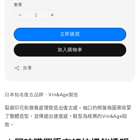
數量
立即購買
加入購物車
分享
日本知名復古品牌・Vin&Age製造
裂痕印花和做舊處理營造出復古感。袖口的棋盤格圖案收緊
了整體造型，並傳遞出速度感。鞋型為經典的Vin&Age短
款。