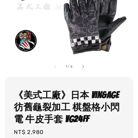
1
/
6
《美式工廠》日本 vin&age
彷舊龜裂加工 棋盤格小閃
電 牛皮手套 VG24FF
Regular
NT$ 2,980