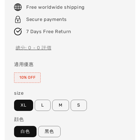
price
Free worldwide shipping
Secure payments
7 Days Free Return
總分:
0
-
0
評價
適用優惠
10% OFF
size
XL
L
M
S
顔色
白色
黑色