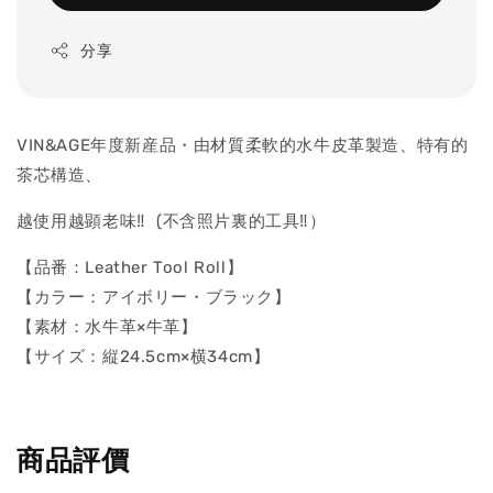
分享
VIN&AGE年度新産品・由材質柔軟的水牛皮革製造、特有的
茶芯構造、
越使用越顕老味‼ (不含照片裏的工具‼）
【品番：Leather Tool Roll】
【カラー：アイボリー・ブラック】
【素材：水牛革×牛革】
【サイズ：縦24.5cm×横34cm】
商品評價