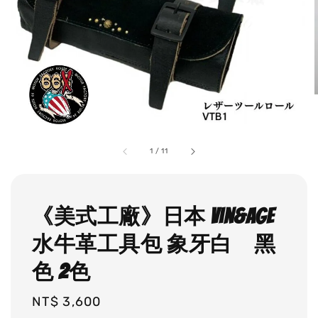
1
/
11
《美式工廠》日本 Vin&age
水牛革工具包 象牙白 黑
色 2色
Regular
NT$ 3,600