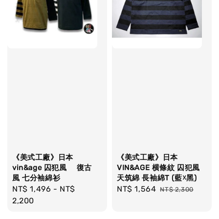
《美式工廠》日本
《美式工廠》日本
vin&age 囚犯風 復古
VIN&AGE 横條紋 囚犯風
風 七分袖綿衫
天筑綿 長袖綿T (藍☓黑)
Regular
NT$ 1,496
-
NT$
Sale
NT$ 1,564
Regular
NT$ 2,300
price
2,200
price
price