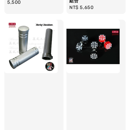
組合
price
5,500
Regular
NT$ 5,650
price