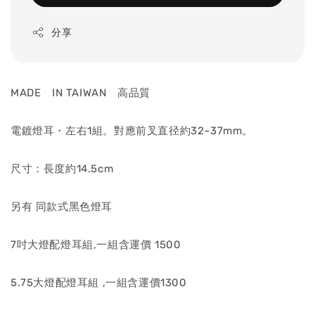
分享
MADE IN TAIWAN 高品質
電鍍燈耳・左右1組。對應前叉直径約32~37mm。
尺寸：長度約14.5cm
另有 同款式黑色燈耳
7吋大燈配燈耳組,一組含運價 1500
5.75大燈配燈耳組 ,一組含運價1300