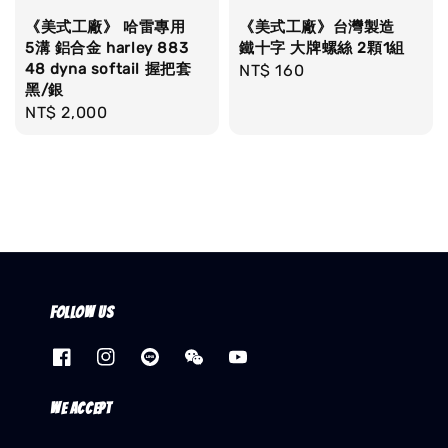
《美式工廠》 哈雷專用
《美式工廠》台灣製造
5溝 鋁合金 harley 883
鐵十字 大牌螺絲 2顆1組
48 dyna softail 握把套
Regular
NT$ 160
黑/銀
price
Regular
NT$ 2,000
price
Follow us
We accept