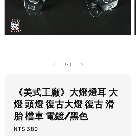
1
/
5
《美式工廠》大燈燈耳 大
燈 頭燈 復古大燈 復古 滑
胎 檔車 電鍍/黑色
Regular
NT$ 380