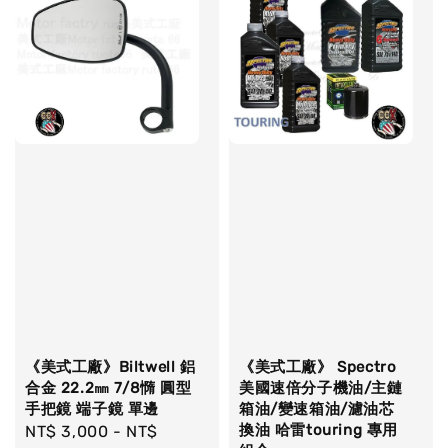
《美式工廠》Biltwell 鋁
《美式工廠》 Spectro
合金 22.2㎜ 7/8憜 圓型
美國速倍分子機油/主鏈
手把鏡 端子鏡 單邊
箱油/變速箱油/濾油芯
換油 哈雷touring 專用
Regular
NT$ 3,000
-
NT$