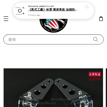
Someone
added to cart
《美式工廠》哈雷 噴射車款 油箱快速接頭 母 o型環
9 hours ago
搜尋