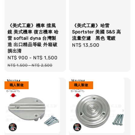
《美式工廠》機車 擋風
《美式工廠》哈雷
鏡 美式機車 復古機車 哈
Sportster 美國 S&S 高
雷 softail dyna 台灣製
流量空濾 黑色 電鍍
造 出口精品等級 外箱破
Regular
NT$ 13,500
損出清
price
Sale
NT$ 900
-
NT$ 1,500
Regular
price
price
NT$ 1,500
-
NT$ 2,500
職人製做
職人製做