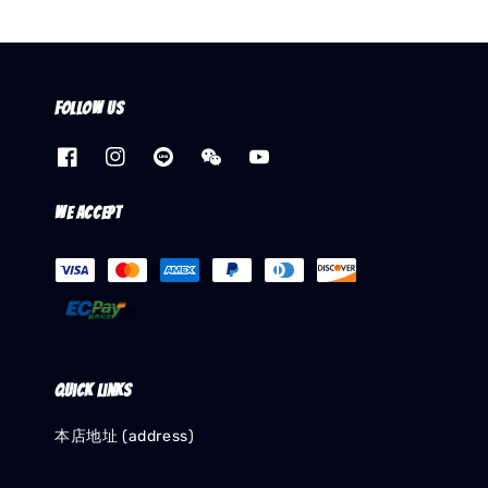
Follow us
We accept
Quick links
本店地址 (address)