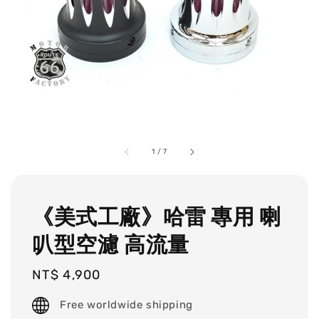
1
/
7
《美式工廠》哈雷 專用 喇
叭型空濾 高流量
Regular
NT$ 4,900
price
Free worldwide shipping