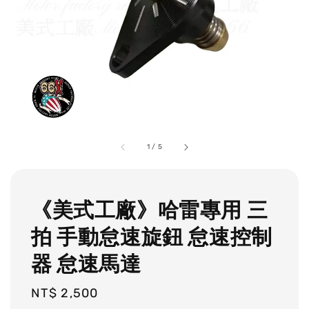
1
/
5
《美式工廠》哈雷專用 三
拍 手動怠速旋鈕 怠速控制
器 怠速馬達
Regular
NT$ 2,500