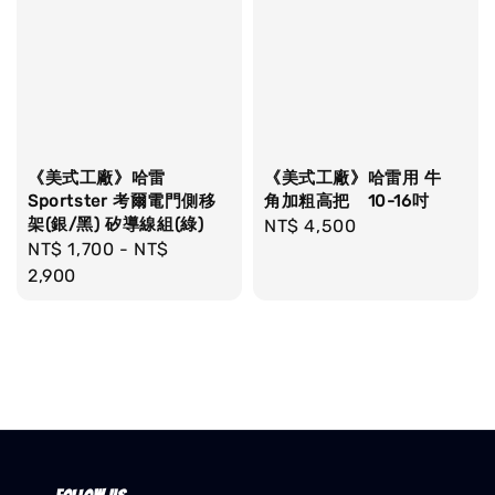
《美式工廠》哈雷
《美式工廠》哈雷用 牛
Sportster 考爾電門側移
角加粗高把 10-16吋
架(銀/黑) 矽導線組(綠)
Regular
NT$ 4,500
Regular
NT$ 1,700
-
NT$
price
price
2,900