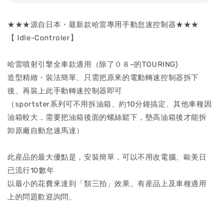
★★★源自日本・最新款哈雷專用手動怠速控制器★★★
【 Idle-Controler】
哈雷噴射引擎全車款適用（除了０８~的TOURING)
造型精緻・裝法簡單、只需把原來的電動轉速控制器拆下
後、再裝上此手動轉速控制器即可
（sportster系列可不用拆油箱、約10分鐘搞定、其他車種因
油箱較大，需要把油箱後面的螺絲鬆下，墊高油箱後才能拆
卸原廠自動怠速馬達）
此産品的最大優點是，安裝簡單，可以不用改電腦、歐美日
已流行10數年
以最小的花費來達到「類三拍」效果。有産品上及車種適用
上的問題歡迎詢問。