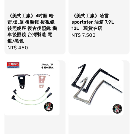
《美式工廠》4吋圓 哈
《美式工廠》哈雷
雷/凱旋 後照鏡 後視鏡
sportster 油箱 7.9L
後照鏡座 復古後照鏡 機
12L 現貨在店
車後照鏡 台灣製造 電
Regular
NT$ 7,500
鍍/黑色
price
Regular
NT$ 450
price