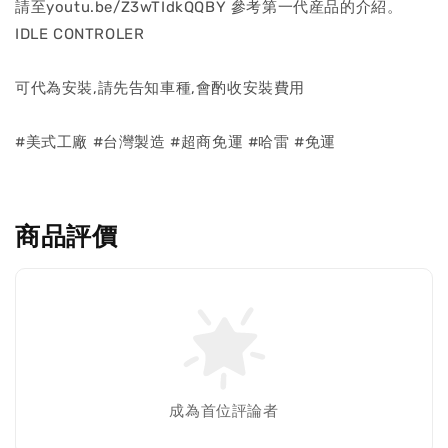
請至youtu.be/Z3wTIdkQQBY 參考第一代産品的介紹。
IDLE CONTROLER
可代為安裝,請先告知車種,會酌收安裝費用
#美式工廠 #台灣製造 #超商免運 #哈雷 #免運
商品評價
成為首位評論者