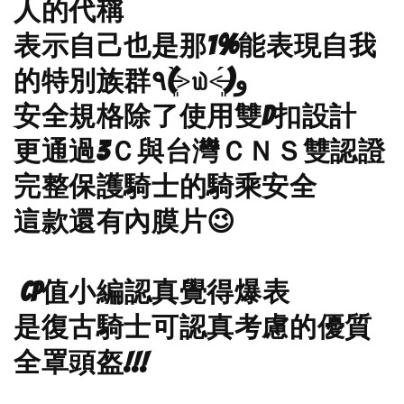
人的代稱
表示自己也是那1%能表現自我
的特別族群٩(˃̶͈̀௰˂̶͈́)و
安全規格除了使用雙D扣設計
更通過3Ｃ與台灣ＣＮＳ雙認證
完整保護騎士的騎乘安全
這款還有內膜片😉
CP值小編認真覺得爆表
是復古騎士可認真考慮的優質
全罩頭盔!!!