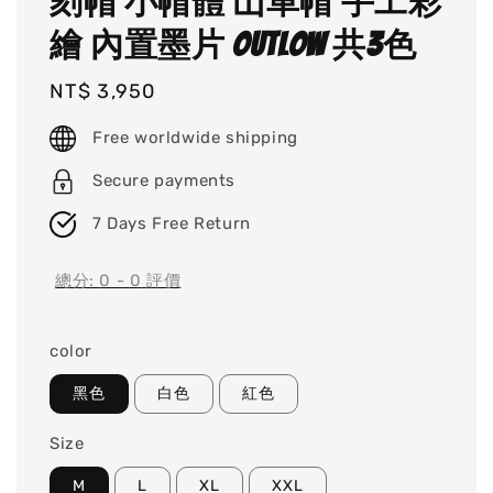
刻帽 小帽體 山車帽 手工彩
繪 內置墨片 Outlow 共3色
Regular
NT$ 3,950
price
Free worldwide shipping
Secure payments
7 Days Free Return
總分:
0
-
0
評價
color
黑色
白色
紅色
Size
M
L
XL
XXL