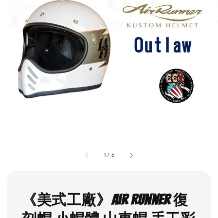
1
/
6
《美式工廠》Air runner 復