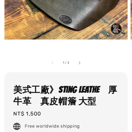
1
/
2
美式工廠》Sting Leathe 厚
牛革 真皮帽簷 大型
Regular
NT$ 1,500
price
Free worldwide shipping