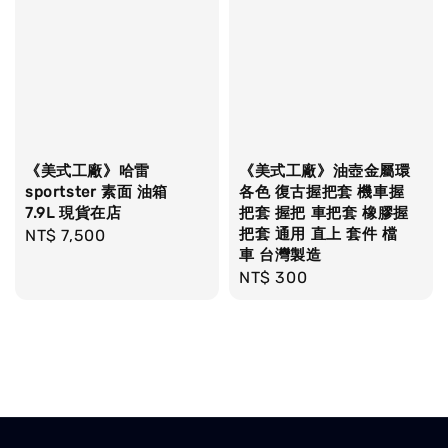
《美式工廠》哈雷
《美式工廠》油壺金屬環
sportster 素面 油箱
各色 復古握把套 機車握
7.9L 現貨在店
把套 握把 車把套 橡膠握
把套 通用 直上 套件 檔
Regular
NT$ 7,500
車 台灣製造
price
Regular
NT$ 300
price