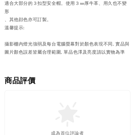
適合大部分的３扣型安全帽。使用３㎜厚牛革、用久也不變
形
、其他顔色亦可訂製。
溫馨提示:
攝影棚內燈光強弱及每台電腦螢幕對於顏色表現不同, 實品與
圖片顏色誤差皆屬合理範圍, 單品色澤及亮度請以實物為準
商品評價
成為首位評論者