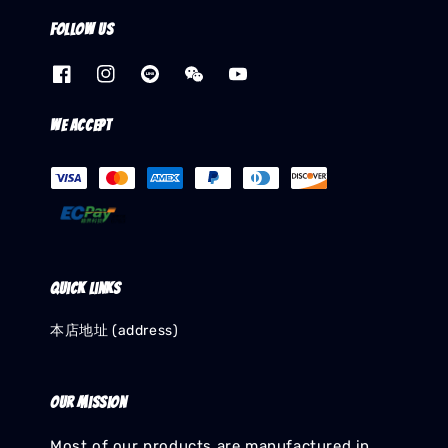
Follow us
We accept
Quick links
本店地址 (address)
Our mission
Most of our products are manufactured in