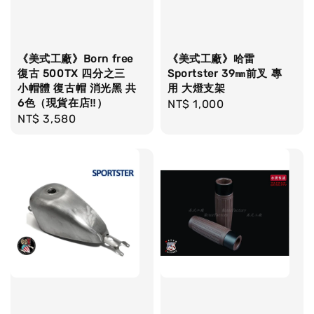
《美式工廠》Born free
《美式工廠》哈雷
復古 500TX 四分之三
Sportster 39㎜前叉 專
小帽體 復古帽 消光黑 共
用 大燈支架
6色（現貨在店‼）
Regular
NT$ 1,000
Regular
NT$ 3,580
price
price