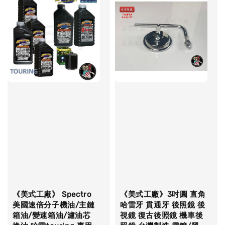
《美式工廠》 Spectro
《美式工廠》3吋圓 直角
美國速倍分子機油/主鏈
哈雷牙 貫通牙 後照鏡 後
箱油/變速箱油/濾油芯
視鏡 復古後照鏡 機車後