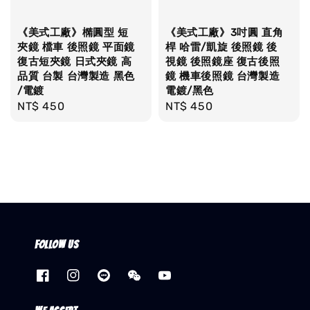
《美式工廠》橢圓型 短
《美式工廠》3吋圓 直角
夾鏡 檔車 後照鏡 平面鏡
桿 哈雷/凱旋 後照鏡 後
復古短夾鏡 日式夾鏡 高
視鏡 後照鏡座 復古後照
品質 台製 台灣製造 黑色
鏡 機車後照鏡 台灣製造
/電鍍
電鍍/黑色
Regular
NT$ 450
Regular
NT$ 450
price
price
Follow us