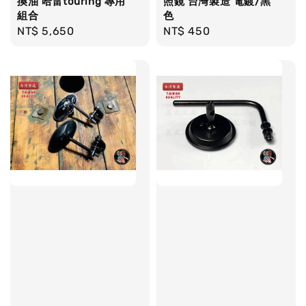
換油 哈雷touring 專用
照鏡 台灣製造 電鍍/黑
組合
色
Regular
NT$ 5,650
Regular
NT$ 450
price
price