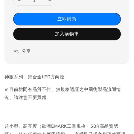
立即購買
加入購物車
分享
神眼系列 鋁合金LED方向燈
※目前坊間有品質不佳、無規格認証之中國彷製品流通情
況、請注意不要買錯
超小型、高亮度（歐洲EMARK工業規格・50R高品質認