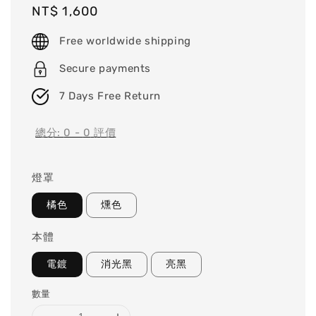
Regular
NT$ 1,600
price
Free worldwide shipping
Secure payments
7 Days Free Return
總分:
0
-
0
評價
燈罩
橘色
燻色
本體
電鍍
消光黑
亮黑
數量