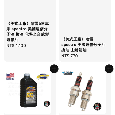
《美式工廠》哈雷6速車
系 spectro 美國速倍分
子油 換油 化學全合成變
《美式工廠》哈雷
速箱油
spectro 美國速倍分子油
Regular
NT$ 1,100
換油 主鏈箱油
price
Regular
NT$ 770
price