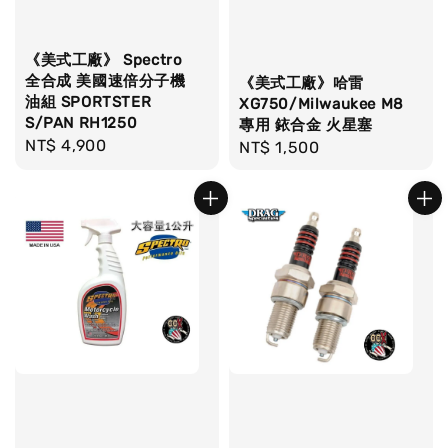
《美式工廠》 Spectro
全合成 美國速倍分子機
《美式工廠》哈雷
油組 SPORTSTER
XG750/Milwaukee M8
S/PAN RH1250
專用 銥合金 火星塞
Regular
NT$ 4,900
Regular
NT$ 1,500
price
price