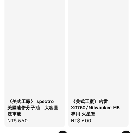
《美式工廠》 spectro
《美式工廠》哈雷
美國速倍分子油 大容量
XG750/Milwaukee M8
洗車液
專用 火星塞
Regular
NT$ 560
Regular
NT$ 600
price
price