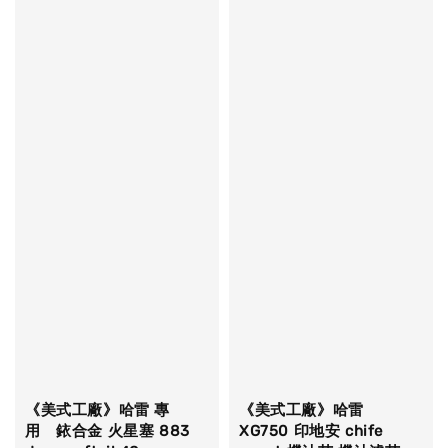
《美式工廠》哈雷 專
《美式工廠》哈雷
用 銥合金 火星塞 883
XG750 印地安 chife