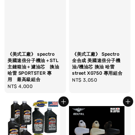
《美式工廠》 spectro
《美式工廠》 Spectro
美國速倍分子機油＋STL
全合成 美國速倍分子機
主鏈箱油＋濾油芯 換油
油/機油芯 換油 哈雷
哈雷 SPORTSTER 專
street XG750 專用組合
用 最高級組合
Regular
NT$ 3,050
Regular
NT$ 4,000
price
price