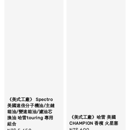
《美式工廠》 Spectro
美國速倍分子機油/主鏈
箱油/變速箱油/濾油芯
《美式工廠》哈雷 美國
換油 哈雷touring 專用
CHAMPION 香檳 火星塞
組合
Regular
NT$ 600