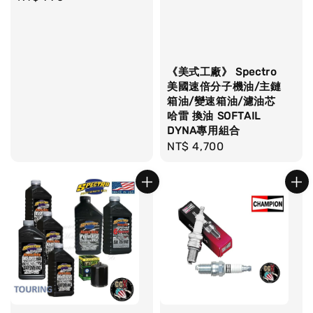
price
《美式工廠》 Spectro
美國速倍分子機油/主鏈
箱油/變速箱油/濾油芯
哈雷 換油 SOFTAIL
DYNA專用組合
Regular
NT$ 4,700
price