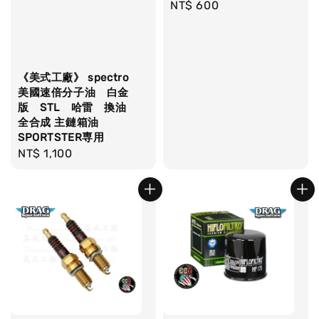
Regular
NT$ 600
price
《美式工廠》 spectro
美國速倍分子油 白金
版 STL 哈雷 換油
全合成 主鏈箱油
SPORTSTER専用
Regular
NT$ 1,100
price