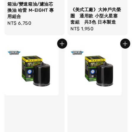
箱油/變速箱油/濾油芯
《美式工廠》大神戶共榮
換油 哈雷 M-EIGHT 專
圏 通用款 小型火星塞
用組合
套組 共3色 日本製造
Regular
NT$ 6,750
Regular
NT$ 1,950
price
price