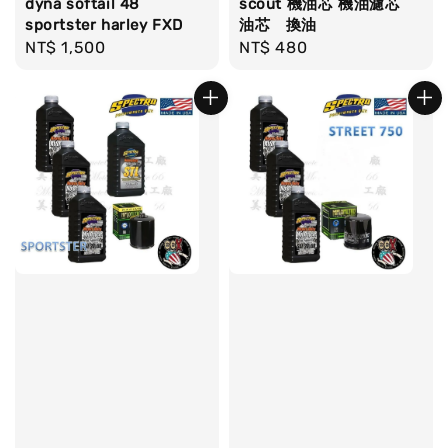
dyna softail 48
scout 機油芯 機油濾芯
sportster harley FXD
油芯 換油
Regular
NT$ 1,500
Regular
NT$ 480
price
price