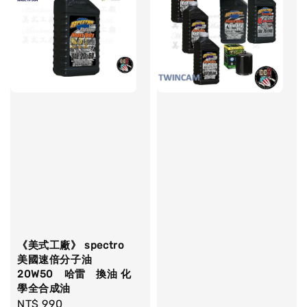
《美式工廠》 spectro
美國速倍分子油
20W50 哈雷 換油 化
學全合成油
Regular
NT$ 990